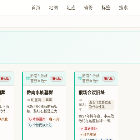
首页
地图
足迹
省份
标签
搜索
黔南布依族
黔南布依族
🌁
🌁
第七批
第七批
第八批
苗族自治州
苗族自治州
洞葬
黔南水族墓群
猴场会议旧址
📅
📅 明至清
古墓葬
近现代重要史迹
1934
上下两
水族地区独有的石板
及代表性建...
年
代棺
墓，整块石板竖立为
“棺材
壁，外侧雕刻铜鼓、
1934年跨年夜，中央政
苗族文化
🏷️ 水族墓葬
🗿 石刻
洞葬习俗
鱼、葫芦及农耕场景，
治局在这座被称“一颗
过那些
犹如一部刻在石头上的
🏷️ 少数民族文化
印”的砖木四合院里彻夜
🚩 革命遗址
，可以
水族社会史。与国家级
开会，作出强渡乌江、
非遗“
夺取遵义的决策，被誉
⭐ 红色旅游
为“伟大转折的