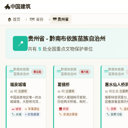
🐲
中国建筑
🏠 首页
🗺️ 省份
🌁 贵州省
贵州省 - 黔南布依族苗族自治州
📍
共有
5
处全国重点文物保护单位
黔南布依族
黔南布依族
黔南布依族
🌁
🌁
🌁
第五批
第六批
苗族自治州
苗族自治州
苗族自治州
福泉城墙
葛镜桥
惠水仙人桥
📅 明
📅 明
📅 明至清
古建筑
古建筑
古墓葬
中国高原地区唯一的水
明代人葛镜耗尽家财、
喀斯特穿洞里分
城城墙，大胆将河流包
历经两次桥毁，耗时三
层叠放着苗族历
入城内，形成“水城”奇
十年终于在麻哈江上建
木，形成独特的
🧱 城墙
⚔️ 军事遗址
🌉 桥梁
🏷️ 洞葬
🏷️ 
观，被誉为“贵东城郭之
成这座借礁筑墩的三孔
洞”。它是苗族
冠”。600余年石砌城墙
🏷️ 水城
⭐ 红色旅游
尖顶石桥。400余年藤
🏷️ 京滇古驿道
的生动呈现，透
🏷️ 丧葬习俗
固若金汤，在
蔓满布却坚固如初，
静静安放的棺木