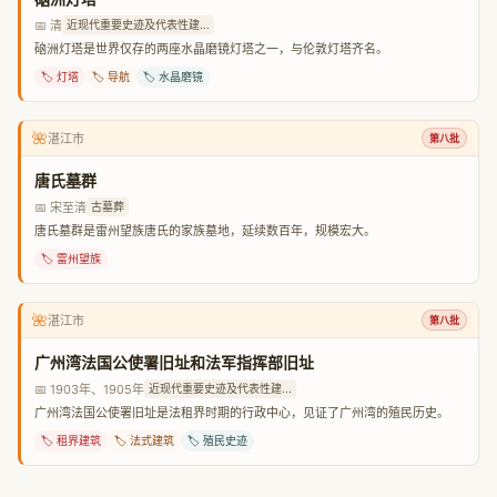
📅 清
近现代重要史迹及代表性建...
硇洲灯塔是世界仅存的两座水晶磨镜灯塔之一，与伦敦灯塔齐名。
🏷️ 灯塔
🏷️ 导航
🏷️ 水晶磨镜
🌺
湛江市
第八批
唐氏墓群
📅 宋至清
古墓葬
唐氏墓群是雷州望族唐氏的家族墓地，延续数百年，规模宏大。
🏷️ 雷州望族
🌺
湛江市
第八批
广州湾法国公使署旧址和法军指挥部旧址
📅 1903年、1905年
近现代重要史迹及代表性建...
广州湾法国公使署旧址是法租界时期的行政中心，见证了广州湾的殖民历史。
🏷️ 租界建筑
🏷️ 法式建筑
🏷️ 殖民史迹