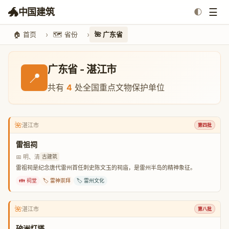
🐲
☰
中国建筑
🌓
🏠 首页
🗺️ 省份
🌺 广东省
广东省 - 湛江市
📍
共有
4
处全国重点文物保护单位
🌺
湛江市
第四批
雷祖祠
📅 明、清
古建筑
雷祖祠是纪念唐代雷州首任刺史陈文玉的祠庙，是雷州半岛的精神象征。
👪 祠堂
🏷️ 雷神崇拜
🏷️ 雷州文化
🌺
湛江市
第八批
硇洲灯塔