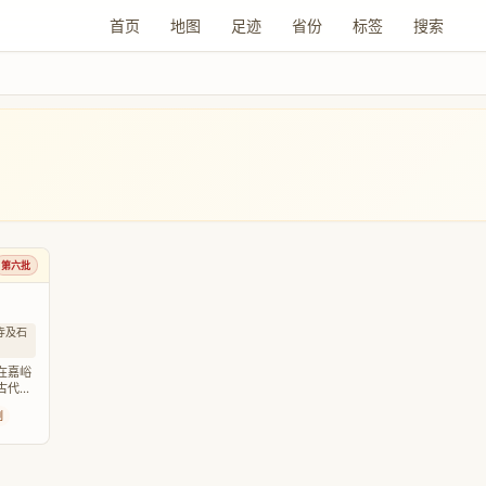
首页
地图
足迹
省份
标签
搜索
第六批
寺及石
在嘉峪
古代游
容以狩
刻
等为