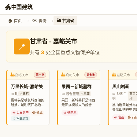
🐲
中国建筑
🏠 首页
🗺️ 省份
🏜️ 甘肃省
甘肃省 - 嘉峪关市
📍
共有
3
处全国重点文物保护单位
🏜️
🏜️
🏜️
嘉峪关市
嘉峪关市
嘉峪关市
第一批
第七批
万里长城-嘉峪关
果园－新城墓群
黑山岩画
📅 战国至
📅 明
📅 魏晋至唐
古建筑
古墓葬
石窟
明
刻
嘉峪关是明长城西端的
果园－新城墓群是河西
起点，是明代西北边防
走廊规模最大的魏晋至
黑山岩画是分布
最重要的关隘之一，有
唐代墓群之一，出土了
关黑山峡谷中的
🌟 世界遗产
🐉 长城
🎨 壁画墓
“天下第一雄关”之称。
大量画像砖和壁画。
牧民族岩画，内
🪨 岩画
🗿 石
⚔️ 军事遗址
猎、畜牧、舞蹈
主。