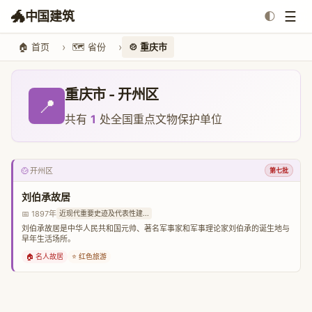
🐲
☰
中国建筑
🌓
🏠 首页
🗺️ 省份
🍲 重庆市
重庆市 - 开州区
📍
共有
1
处全国重点文物保护单位
🍲
开州区
第七批
刘伯承故居
📅 1897年
近现代重要史迹及代表性建...
刘伯承故居是中华人民共和国元帅、著名军事家和军事理论家刘伯承的诞生地与
早年生活场所。
🏠 名人故居
⭐ 红色旅游