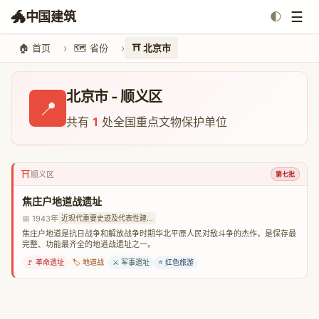
🐲
☰
中国建筑
🌓
🏠 首页
🗺️ 省份
⛩️ 北京市
北京市 - 顺义区
📍
共有
1
处全国重点文物保护单位
⛩️
顺义区
第七批
焦庄户地道战遗址
📅 1943年
近现代重要史迹及代表性建...
焦庄户地道是抗日战争和解放战争时期华北平原人民对敌斗争的杰作，是保存最
完整、功能最齐全的地道战遗址之一。
🚩 革命遗址
🏷️ 地道战
⚔️ 军事遗址
⭐ 红色旅游