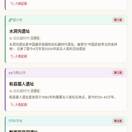
🏷️ 人类起源
🌾
银川市
第三批
水洞沟遗址
📅 旧石器时代
古遗址
水洞沟遗址是中国最早发掘的旧石器时代遗址，被誉为"中国史前考古的发祥
地"，记录了距今4万年至5000年前古人类的活动遗迹
🏷️ 人类起源
📜
马鞍山市
第三批
和县猿人遗址
📅 旧石器时代
古遗址
和县猿人遗址是发现于1980年的重要古人类化石地点，距今约30-40万年。
🏷️ 人类起源
🌁
毕节市
第五批