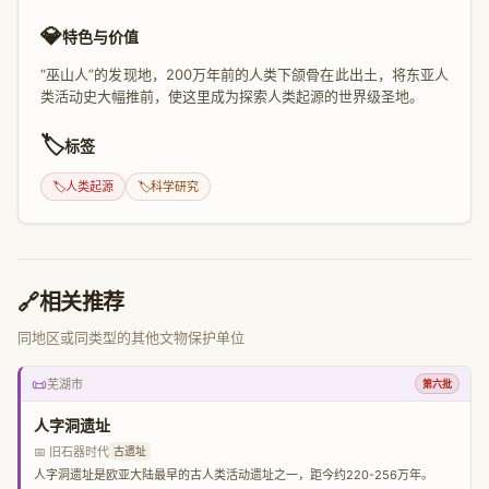
💎
特色与价值
“巫山人”的发现地，200万年前的人类下颌骨在此出土，将东亚人
类活动史大幅推前，使这里成为探索人类起源的世界级圣地。
🏷️
标签
🏷️
人类起源
🏷️
科学研究
🔗
相关推荐
同地区或同类型的其他文物保护单位
📜
芜湖市
第六批
人字洞遗址
📅 旧石器时代
古遗址
人字洞遗址是欧亚大陆最早的古人类活动遗址之一，距今约220-256万年。