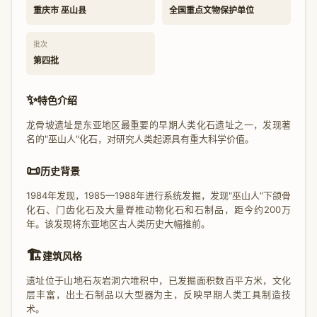
重庆市 巫山县
全国重点文物保护单位
批次
第四批
✨
特色介绍
龙骨坡遗址是东亚地区最重要的早期人类化石遗址之一，发现著
名的"巫山人"化石，对研究人类起源具有重大科学价值。
📜
历史背景
1984年发现，1985—1988年进行系统发掘，发现"巫山人"下颌骨
化石、门齿化石及大量脊椎动物化石和石制品，距今约200万
年。该发现将东亚地区古人类历史大幅推前。
🏗️
建筑风格
遗址位于山地石灰岩洞穴堆积中，已发掘面积数百平方米，文化
层丰富，出土石制品以大型器为主，反映早期人类工具制造技
术。