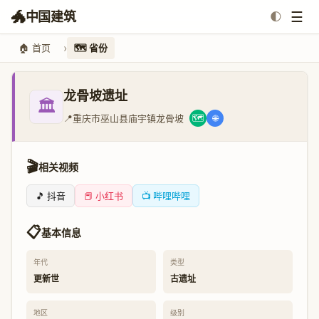
🐲
☰
中国建筑
🌓
🏠 首页
🗺️ 省份
龙骨坡遗址
🏛️
📍
重庆市巫山县庙宇镇龙骨坡
🗺️
🌐
🎬
相关视频
🎵 抖音
📕 小红书
📺 哔哩哔哩
📋
基本信息
年代
类型
更新世
古遗址
地区
级别