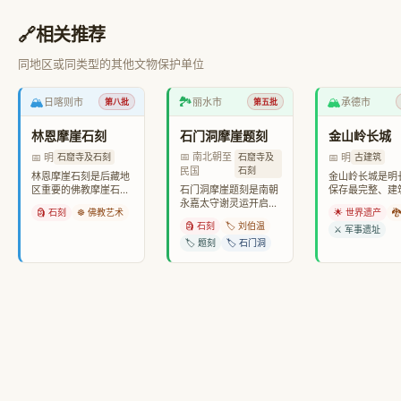
🔗
相关推荐
同地区或同类型的其他文物保护单位
🏔️
🏞️
🏔️
日喀则市
丽水市
承德市
第八批
第五批
林恩摩崖石刻
石门洞摩崖题刻
金山岭长城
📅 南北朝至
📅 明
📅 明
石窟寺及石刻
石窟寺及
古建筑
民国
石刻
林恩摩崖石刻是后藏地
金山岭长城是明
区重要的佛教摩崖石刻
石门洞摩崖题刻是南朝
保存最完整、建
遗存。
永嘉太守谢灵运开启，
美的一段，由抗
🗿 石刻
☸️ 佛教艺术
🌟 世界遗产

至民国共有117处题
戚继光督建。
🗿 石刻
🏷️ 刘伯温
刻。
⚔️ 军事遗址
🏷️ 题刻
🏷️ 石门洞