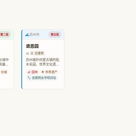
🌊
苏州市
第二批
第五批
退思园
📅 清
古建筑
长城中
苏州城外同里古镇的贴
筑最精
水名园，世界文化遗
倭名将
产，含丽则女学校旧
 长城
🌿 园林
🌟 世界遗产
址。
🏷️ 含丽则女学校旧址
© 2011-2026 中国建筑 zgjz.org 玩游戏，听故事，走古道，看建筑
寺悬空翠外，钟度暮云痕。塔影穿山霭，檐铃碎月魂。