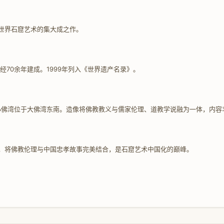
世界石窟艺术的集大成之作。
经70余年建成。1999年列入《世界遗产名录》。
号。小佛湾位于大佛湾东南。造像将佛教教义与儒家伦理、道教学说融为一体，内
，将佛教伦理与中国忠孝故事完美结合，是石窟艺术中国化的巅峰。