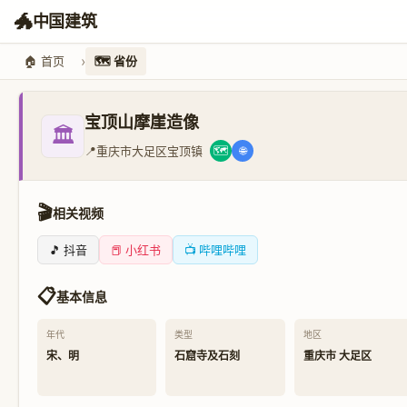
🐲
中国建筑
🏠 首页
🗺️ 省份
宝顶山摩崖造像
🏛️
📍
重庆市大足区宝顶镇
🗺️
🌐
🎬
相关视频
🎵 抖音
📕 小红书
📺 哔哩哔哩
📋
基本信息
年代
类型
地区
宋、明
石窟寺及石刻
重庆市 大足区