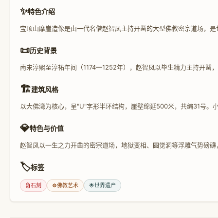
✨
特色介绍
宝顶山摩崖造像是由一代名僧赵智凤主持开凿的大型佛教密宗道场，是
📜
历史背景
南宋淳熙至淳祐年间（1174—1252年），赵智凤以毕生精力主持开凿，
🏗️
建筑风格
以大佛湾为核心，呈"U"字形半环结构，崖壁绵延500米，共编31
💎
特色与价值
赵智凤以一生之力开凿的密宗道场，地狱变相、圆觉洞等浮雕气势磅礴
🏷️
标签
🗿
石刻
☸️
佛教艺术
🌟
世界遗产