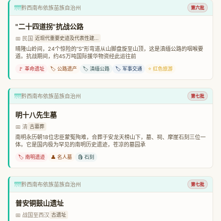
🌁
黔西南布依族苗族自治州
第六批
"二十四道拐"抗战公路
📅 民国
近现代重要史迹及代表性建...
晴隆山岭间，24个惊险的“S”形弯道从山脚盘旋至山顶，这是滇缅公路的咽喉要
道。抗战期间，约45万吨国际援华物资经此运往前
🚩 革命遗址
🏷️ 公路遗产
🏷️ 滇缅公路
🏷️ 军事交通
⭐ 红色旅游
🌁
黔西南布依族苗族自治州
第七批
明十八先生墓
📅 清
古墓葬
南明永历朝18位忠臣蒙冤殉难，合葬于安龙天榜山下，墓、祠、摩崖石刻三位一
体。它是国内极为罕见的南明历史遗迹，苍凉的墓园承
🏷️ 南明遗迹
👤 名人墓
🗿 石刻
🌁
黔西南布依族苗族自治州
第七批
普安铜鼓山遗址
📅 战国至西汉
古遗址