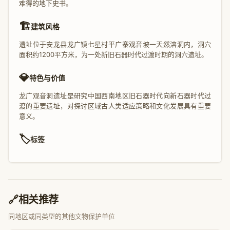
难得的地下史书。
🏗️
建筑风格
遗址位于安龙县龙广镇七星村平广寨观音坡一天然溶洞内，洞穴
面积约1200平方米，为一处新旧石器时代过渡时期的洞穴遗址。
💎
特色与价值
龙广观音洞遗址是研究中国西南地区旧石器时代向新石器时代过
渡的重要遗址，对探讨区域古人类适应策略和文化发展具有重要
意义。
🏷️
标签
🔗
相关推荐
同地区或同类型的其他文物保护单位