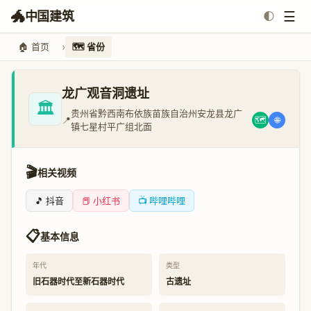
🐲
☰
中国建筑
🌓
🏠 首页
🗺️ 省份
龙广观音洞遗址
🏛️
贵州省黔西南布依族苗族自治州安龙县龙广
📍
🗺️
🌐
镇七星村平广组北面
🎬
相关视频
🎵 抖音
📕 小红书
📺 哔哩哔哩
📋
基本信息
年代
类型
旧石器时代至新石器时代
古遗址