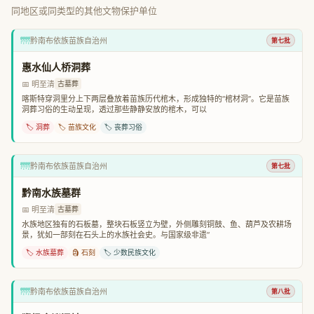
同地区或同类型的其他文物保护单位
🌁
黔南布依族苗族自治州
第七批
惠水仙人桥洞葬
📅 明至清
古墓葬
喀斯特穿洞里分上下两层叠放着苗族历代棺木，形成独特的“棺材洞”。它是苗族
洞葬习俗的生动呈现，透过那些静静安放的棺木，可以
🏷️ 洞葬
🏷️ 苗族文化
🏷️ 丧葬习俗
🌁
黔南布依族苗族自治州
第七批
黔南水族墓群
📅 明至清
古墓葬
水族地区独有的石板墓，整块石板竖立为壁，外侧雕刻铜鼓、鱼、葫芦及农耕场
景，犹如一部刻在石头上的水族社会史。与国家级非遗“
🏷️ 水族墓葬
🗿 石刻
🏷️ 少数民族文化
🌁
黔南布依族苗族自治州
第八批