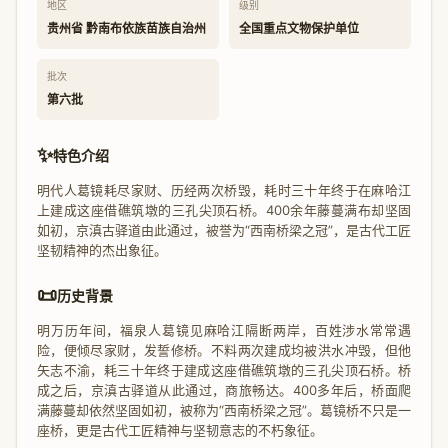
地区
级别
贵州省 黔南布依族苗族自治州
全国重点文物保护单位
批次
第六批
✨
特色介绍
明代人葛镜耗尽家财、历经两次桥毁，耗时三十年终于在麻哈江
上建成这座借礁筑墩的三孔尖顶石桥。400余年藤蔓满布却坚固
如初，京滇古驿道由此通过，被誉为“西南桥梁之冠”，是古代工匠
坚韧精神的杰出象征。
📜
历史背景
明万历年间，福泉人葛镜见麻哈江隔断两岸，百姓涉水常常遇
险，便倾尽家财，发誓修桥。不料两次建成均被洪水冲毁，但他
矢志不渝，耗三十年终于建成这座借礁筑墩的三孔尖顶石桥。桥
成之后，京滇古驿道从此通过，商旅畅达。400多年后，桥面爬
满藤蔓却依然坚固如初，被称为“西南桥梁之冠”。葛镜桥不只是一
座桥，更是古代工匠精神与坚韧意志的不朽象征。