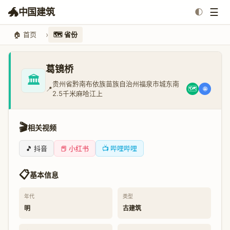
🐲
☰
中国建筑
🌓
🏠 首页
🗺️ 省份
葛镜桥
🏛️
贵州省黔南布依族苗族自治州福泉市城东南
📍
🗺️
🌐
2.5千米麻哈江上
🎬
相关视频
🎵 抖音
📕 小红书
📺 哔哩哔哩
📋
基本信息
年代
类型
明
古建筑