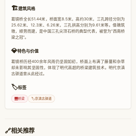
🏗️
建筑风格
葛镜桥全长51.44米，桥面宽8.5米，高约30米，三孔跨径分别为
25.62米、12.3米、6.26米，三孔拱高分别为9.61米等。借礁筑
墩，顺势而建，是中国三孔尖顶石桥的典型代表，被誉为"西南桥
梁之冠"。
💎
特色与价值
葛镜桥历经400余年风雨仍坚固如初，桥面上布满了藤蔓和杂草
却未影响其坚固性，体现了明代高超的桥梁建筑技术。明代京滇
古驿道曾从此经过。
🏷️
标签
🌉
桥梁
🏷️
京滇古驿道
🔗
相关推荐