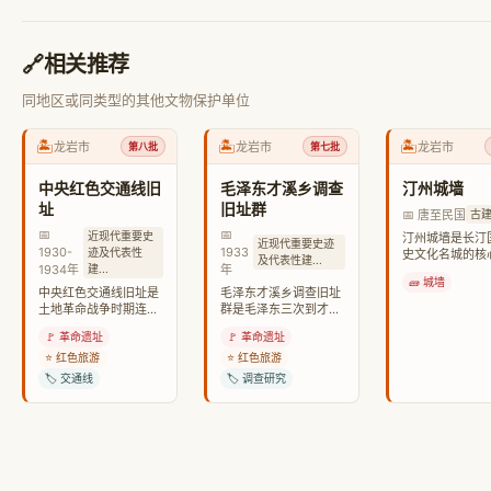
🔗
相关推荐
同地区或同类型的其他文物保护单位
🏝️
🏝️
🏝️
龙岩市
龙岩市
龙岩市
第八批
第七批
中央红色交通线旧
毛泽东才溪乡调查
汀州城墙
址
旧址群
📅 唐至民国
古
📅
📅
近现代重要史
汀州城墙是长汀
近现代重要史迹
1930-
1933
迹及代表性
史文化名城的核
及代表性建...
建...
1934年
年
志，是闽西保存
🧱 城墙
的古代城垣。
中央红色交通线旧址是
毛泽东才溪乡调查旧址
土地革命战争时期连接
群是毛泽东三次到才溪
上海中共中央与中央苏
乡进行农村调查的历史
🚩 革命遗址
🚩 革命遗址
区的地下交通线遗址。
遗址。
⭐ 红色旅游
⭐ 红色旅游
🏷️ 交通线
🏷️ 调查研究