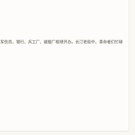
数红军伤员，银行、兵工厂、被服厂相继开办。长汀老街中，革命者们忙碌