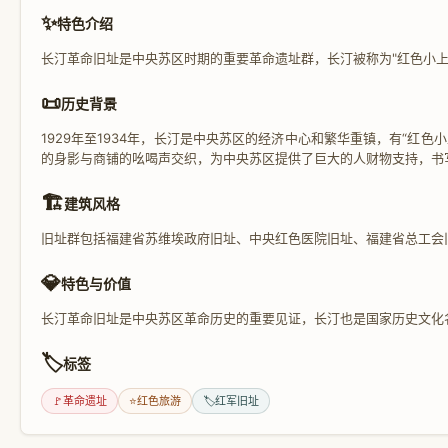
✨
特色介绍
长汀革命旧址是中央苏区时期的重要革命遗址群，长汀被称为"红色小上
📜
历史背景
1929年至1934年，长汀是中央苏区的经济中心和繁华重镇，有“
的身影与商铺的吆喝声交织，为中央苏区提供了巨大的人财物支持，书
🏗️
建筑风格
旧址群包括福建省苏维埃政府旧址、中央红色医院旧址、福建省总工会
💎
特色与价值
长汀革命旧址是中央苏区革命历史的重要见证，长汀也是国家历史文化
🏷️
标签
🚩
革命遗址
⭐
红色旅游
🏷️
红军旧址