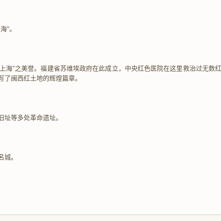
海"。
红色小上海”之美誉。福建省苏维埃政府在此成立，中央红色医院在这里救治过无
写了闽西红土地的辉煌篇章。
旧址等多处革命遗址。
名城。