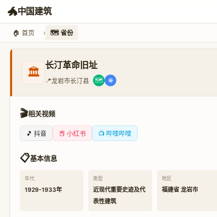
🐲
中国建筑
🏠 首页
🗺️ 省份
长汀革命旧址
🏛️
📍
龙岩市长汀县
🗺️
🌐
🎬
相关视频
🎵 抖音
📕 小红书
📺 哔哩哔哩
📋
基本信息
年代
类型
地区
1929-1933年
近现代重要史迹及代
福建省 龙岩市
表性建筑