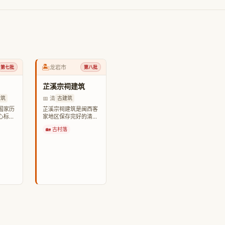
🏝️
龙岩市
第七批
第八批
芷溪宗祠建筑
📅 清
建筑
古建筑
国家历
芷溪宗祠建筑是闽西客
心标
家地区保存完好的清代
最完整
宗祠建筑群。
🏡 古村落