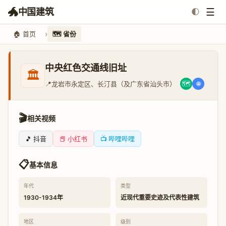
🐲
☰
中国建筑
🌓
🏠 首页
🗺️ 省份
中央红色交通线旧址
🏛️
📍
龙岩市永定区、长汀县（及广东省汕头市）
🗺️
🌐
🎬
相关视频
🎵 抖音
📕 小红书
📺 哔哩哔哩
📋
基本信息
年代
类型
1930-1934年
近现代重要史迹及代表性建筑
地区
级别