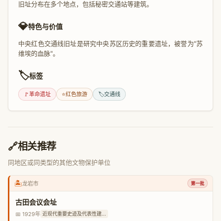
旧址分布在多个地点，包括秘密交通站等建筑。
💎
特色与价值
中央红色交通线旧址是研究中央苏区历史的重要遗址，被誉为"苏
维埃的血脉"。
🏷️
标签
🚩
革命遗址
⭐
红色旅游
🏷️
交通线
🔗
相关推荐
同地区或同类型的其他文物保护单位
🏝️
龙岩市
第一批
古田会议会址
📅 1929年
近现代重要史迹及代表性建...