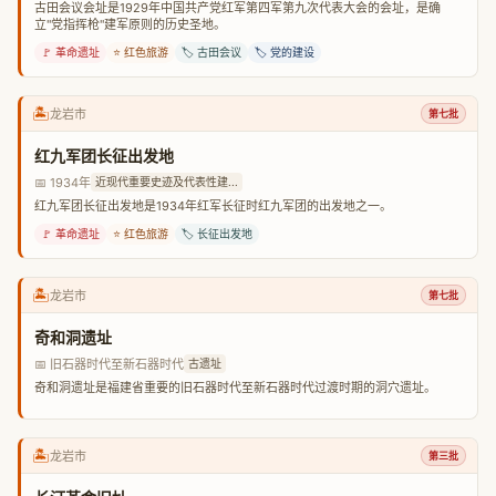
古田会议会址是1929年中国共产党红军第四军第九次代表大会的会址，是确
立"党指挥枪"建军原则的历史圣地。
🚩 革命遗址
⭐ 红色旅游
🏷️ 古田会议
🏷️ 党的建设
🏝️
龙岩市
第七批
红九军团长征出发地
📅 1934年
近现代重要史迹及代表性建...
红九军团长征出发地是1934年红军长征时红九军团的出发地之一。
🚩 革命遗址
⭐ 红色旅游
🏷️ 长征出发地
🏝️
龙岩市
第七批
奇和洞遗址
📅 旧石器时代至新石器时代
古遗址
奇和洞遗址是福建省重要的旧石器时代至新石器时代过渡时期的洞穴遗址。
🏝️
龙岩市
第三批