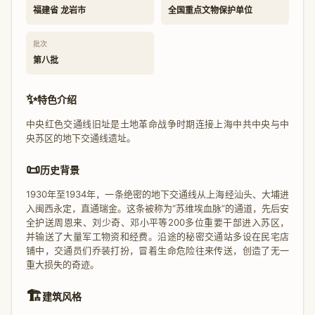
福建省 龙岩市
全国重点文物保护单位
批次
第八批
✨
特色介绍
中央红色交通线旧址是土地革命战争时期连接上海中共中央与中
央苏区的地下交通线遗址。
📜
历史背景
1930年至1934年，一条绝密的地下交通线从上海经汕头、大埔进
入闽西永定，直通瑞金。这条被称为“苏维埃血脉”的通道，先后安
全护送周恩来、刘少奇、邓小平等200多位重要干部进入苏区，
并输送了大量军工物资和经费。沿途的秘密交通站多设在民宅店
铺中，交通员们乔装打扮，冒着生命危险往来传送，创造了无一
重大损失的奇迹。
🏗️
建筑风格