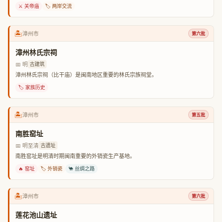
⚔️ 关帝庙
🏷️ 两岸交流
🏝️
漳州市
第六批
漳州林氏宗祠
📅 明
古建筑
漳州林氏宗祠（比干庙）是闽南地区重要的林氏宗族祠堂。
🏷️ 家族历史
🏝️
漳州市
第五批
南胜窑址
📅 明至清
古遗址
南胜窑址是明清时期闽南重要的外销瓷生产基地。
🔥 窑址
🏷️ 外销瓷
🐪 丝绸之路
🏝️
漳州市
第六批
莲花池山遗址