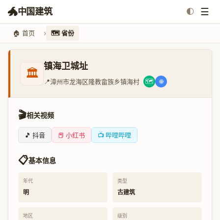
🐲
☰
中国建筑
🌓
🏠 首页
🗺️ 省份
镇海卫城址
🏛️
📍
漳州市龙海区隆教畲族乡镇海村
🗺️
🌐
🎬
相关视频
🎵 抖音
📕 小红书
📺 哔哩哔哩
📋
基本信息
年代
类型
明
古建筑
地区
级别