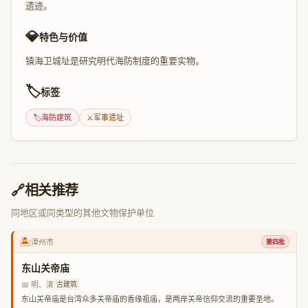
遗迹。
💎
特色与价值
镇海卫城址是研究明代海防制度的重要实物。
🏷️
标签
🏷️
海防建筑
⚔️
军事遗址
🔗
相关推荐
同地区或同类型的其他文物保护单位
🏝️
漳州市
第四批
东山关帝庙
📅 明、清
古建筑
东山关帝庙是台湾众多关帝庙的香缘祖庙，是两岸关帝信仰交流的重要圣地。