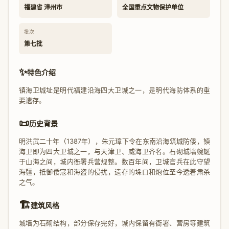
福建省 漳州市
全国重点文物保护单位
批次
第七批
✨
特色介绍
镇海卫城址是明代福建沿海四大卫城之一，是明代海防体系的重
要遗存。
📜
历史背景
明洪武二十年（1387年），朱元璋下令在东南沿海筑城防倭，镇
海卫即为四大卫城之一，与天津卫、威海卫齐名。石砌城墙蜿蜒
于山海之间，城内衙署兵营规整。数百年间，卫城官兵在此守望
海疆，抵御倭寇和海盗的侵扰，遗存的垛口和炮位至今透着肃杀
之气。
🏗️
建筑风格
城墙为石砌结构，部分保存完好，城内保留有衙署、营房等建筑