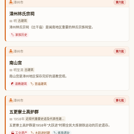
🏝️
漳州市
第六批
漳州林氏宗祠
📅 明
古建筑
漳州林氏宗祠（比干庙）是闽南地区重要的林氏宗族祠堂。
🏷️ 家族历史
🏝️
漳州市
第六批
南山宫
📅 明至清
古建筑
南山宫是漳州地区保存完好的道教宫观。
☯️ 道教建筑
🏷️ 宫庙建筑
🏝️
漳州市
第七批
五更寮土高炉群
📅 1958年
近现代重要史迹及代表性建...
五更寮土高炉群是1958年"大跃进"时期全民大炼钢铁运动的历史遗存。
🏭 工业遗产
🏷️ 大跃进时期
🏷️ 炼铁遗址