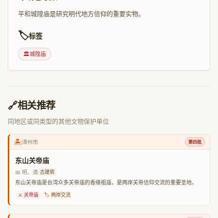
平和城隍庙是研究明代地方信仰的重要实物。
🏷️
标签
🏛️
城隍庙
🔗
相关推荐
同地区或同类型的其他文物保护单位
🏝️
漳州市
第四批
东山关帝庙
📅 明、清
古建筑
东山关帝庙是台湾众多关帝庙的香缘祖庙，是两岸关帝信仰交流的重要圣地。
⚔️ 关帝庙
🏷️ 两岸交流