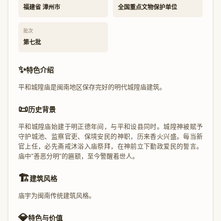
福建省 漳州市
全国重点文物保护单位
批次
第七批
✨
特色介绍
平和城隍庙是闽南地区保存完好的明代城隍庙建筑。
📜
历史背景
平和城隍庙始建于明正德年间，与平和设县同时。城隍神被赋予
守护城池、监察官吏、保境安民的神职，历来香火兴盛。每当新
官上任，必先斋戒沐浴入庙祭拜，在神前立下勤政爱民的誓言。
庙中“善恶分明”的匾额，至今警醒着世人。
🏗️
建筑风格
庙宇为闽南传统建筑风格。
💎
特色与价值