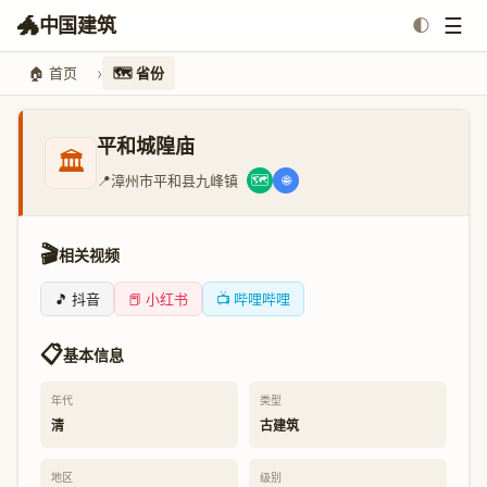
🐲
☰
中国建筑
🌓
🏠 首页
🗺️ 省份
平和城隍庙
🏛️
📍
漳州市平和县九峰镇
🗺️
🌐
🎬
相关视频
🎵 抖音
📕 小红书
📺 哔哩哔哩
📋
基本信息
年代
类型
清
古建筑
地区
级别