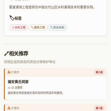
霍童灌溉工程是研究中国古代山区水利灌溉技术的重要实例。
🏷️
标签
💧
水利工程
🏷️
灌溉工程
🏷️
农业水利
🔗
相关推荐
同地区或同类型的其他文物保护单位
🏝️
宁德市
第八批
福安黄氏祠堂
📅 清
古建筑
福安黄氏祠堂是闽东保存较好的明清宗祠建筑。
🏝️
宁德市
第八批