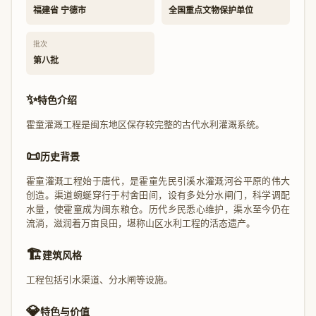
福建省 宁德市
全国重点文物保护单位
批次
第八批
✨
特色介绍
霍童灌溉工程是闽东地区保存较完整的古代水利灌溉系统。
📜
历史背景
霍童灌溉工程始于唐代，是霍童先民引溪水灌溉河谷平原的伟大
创造。渠道蜿蜒穿行于村舍田间，设有多处分水闸门，科学调配
水量，使霍童成为闽东粮仓。历代乡民悉心维护，渠水至今仍在
流淌，滋润着万亩良田，堪称山区水利工程的活态遗产。
🏗️
建筑风格
工程包括引水渠道、分水闸等设施。
💎
特色与价值