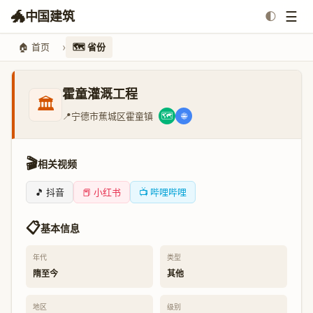
🐲
☰
中国建筑
🌓
🏠 首页
🗺️ 省份
霍童灌溉工程
🏛️
📍
宁德市蕉城区霍童镇
🗺️
🌐
🎬
相关视频
🎵 抖音
📕 小红书
📺 哔哩哔哩
📋
基本信息
年代
类型
隋至今
其他
地区
级别