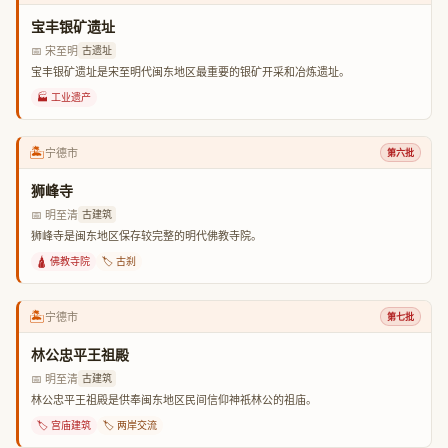
宝丰银矿遗址
📅 宋至明
古遗址
宝丰银矿遗址是宋至明代闽东地区最重要的银矿开采和冶炼遗址。
🏭 工业遗产
🏝️
宁德市
第六批
狮峰寺
📅 明至清
古建筑
狮峰寺是闽东地区保存较完整的明代佛教寺院。
🛕 佛教寺院
🏷️ 古刹
🏝️
宁德市
第七批
林公忠平王祖殿
📅 明至清
古建筑
林公忠平王祖殿是供奉闽东地区民间信仰神祇林公的祖庙。
🏷️ 宫庙建筑
🏷️ 两岸交流