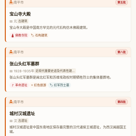
🏝️
南平市
第五批
宝山寺大殿
📅 元
古建筑
宝山寺大殿是中国南方罕见的元代石构仿木佛殿建筑。
🛕 佛教寺院
🏷️ 石构建筑
🏝️
南平市
第八批
张山头红军墓群
📅 1928-1935年
近现代重要史迹及代表性建...
张山头红军墓群是闽北红军和苏维埃政权时期牺牲烈士的集体墓葬地。
🚩 革命遗址
⭐ 红色旅游
🏷️ 红军烈士墓
🏝️
南平市
第四批
城村汉城遗址
📅 汉
古遗址
城村汉城遗址是中国东南地区保存最完整的汉代诸侯王城遗址，为西汉闽越国王
城。