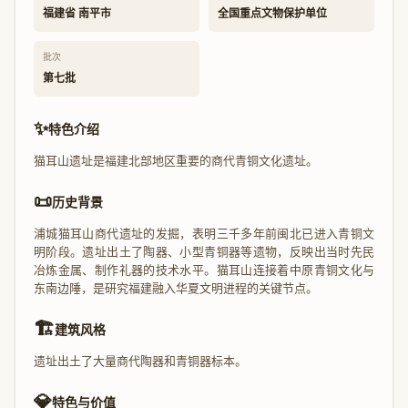
福建省 南平市
全国重点文物保护单位
批次
第七批
✨
特色介绍
猫耳山遗址是福建北部地区重要的商代青铜文化遗址。
📜
历史背景
浦城猫耳山商代遗址的发掘，表明三千多年前闽北已进入青铜文
明阶段。遗址出土了陶器、小型青铜器等遗物，反映出当时先民
冶炼金属、制作礼器的技术水平。猫耳山连接着中原青铜文化与
东南边陲，是研究福建融入华夏文明进程的关键节点。
🏗️
建筑风格
遗址出土了大量商代陶器和青铜器标本。
💎
特色与价值