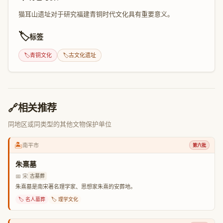
猫耳山遗址对于研究福建青铜时代文化具有重要意义。
🏷️
标签
🏷️
青铜文化
🏷️
古文化遗址
🔗
相关推荐
同地区或同类型的其他文物保护单位
🏝️
南平市
第六批
朱熹墓
📅 宋
古墓葬
朱熹墓是南宋著名理学家、思想家朱熹的安葬地。
🏷️ 名人墓葬
🏷️ 理学文化