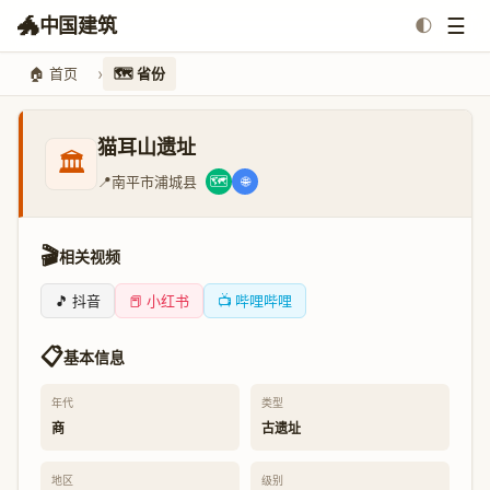
🐲
☰
中国建筑
🌓
🏠 首页
🗺️ 省份
猫耳山遗址
🏛️
📍
南平市浦城县
🗺️
🌐
🎬
相关视频
🎵 抖音
📕 小红书
📺 哔哩哔哩
📋
基本信息
年代
类型
商
古遗址
地区
级别