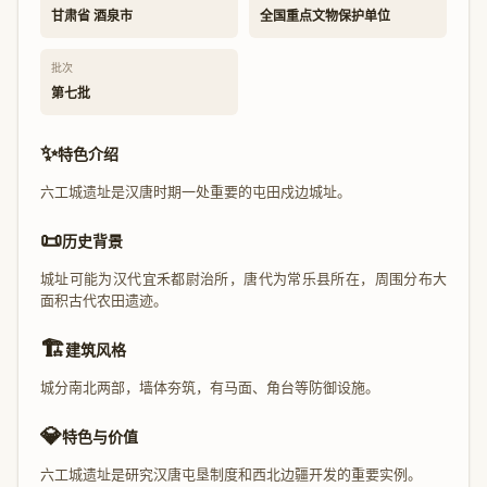
甘肃省 酒泉市
全国重点文物保护单位
批次
第七批
✨
特色介绍
六工城遗址是汉唐时期一处重要的屯田戍边城址。
📜
历史背景
城址可能为汉代宜禾都尉治所，唐代为常乐县所在，周围分布大
面积古代农田遗迹。
🏗️
建筑风格
城分南北两部，墙体夯筑，有马面、角台等防御设施。
💎
特色与价值
六工城遗址是研究汉唐屯垦制度和西北边疆开发的重要实例。