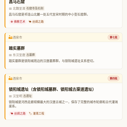
昌马石窟
📅 北魏至清
石窟寺及石刻
昌马石窟是祁连山北麓一处五代至宋时期的中小型石窟群。
☸️ 佛教艺术
🐪 丝绸之路
🏜️
酒泉市
第七批
踏实墓群
📅 东汉至唐
古墓葬
踏实墓群是锁阳城周边的汉唐墓葬群，与锁阳城遗址关系密切。
🏜️
酒泉市
第四批
锁阳城遗址（含锁阳城墓群、锁阳城古渠道遗址）
📅 汉至明
古遗址
锁阳城是河西走廊规模最大的汉唐古城之一，保存了完整的城市轮廓和古代灌溉
渠系。
🐪 丝绸之路
🏷️ 灌溉工程