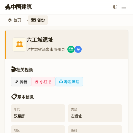
🐲
☰
中国建筑
🌓
🏠 首页
🗺️ 省份
六工城遗址
🏛️
📍
甘肃省酒泉市瓜州县
🗺️
🌐
🎬
相关视频
🎵 抖音
📕 小红书
📺 哔哩哔哩
📋
基本信息
年代
类型
汉至唐
古遗址
地区
级别