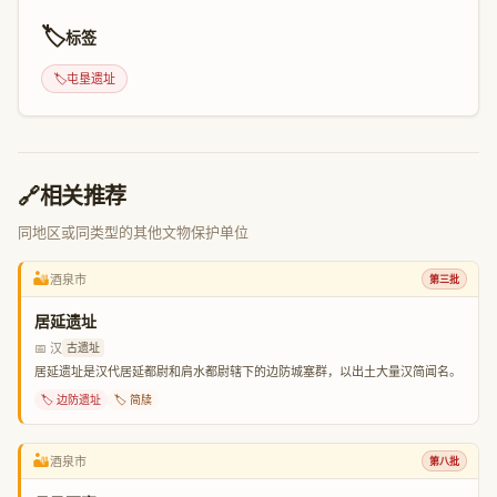
🏷️
标签
🏷️
屯垦遗址
🔗
相关推荐
同地区或同类型的其他文物保护单位
🏜️
酒泉市
第三批
居延遗址
📅 汉
古遗址
居延遗址是汉代居延都尉和肩水都尉辖下的边防城塞群，以出土大量汉简闻名。
🏷️ 边防遗址
🏷️ 简牍
🏜️
酒泉市
第八批