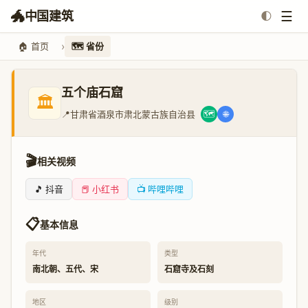
🐲
☰
中国建筑
🌓
🏠 首页
🗺️ 省份
五个庙石窟
🏛️
📍
甘肃省酒泉市肃北蒙古族自治县
🗺️
🌐
🎬
相关视频
🎵 抖音
📕 小红书
📺 哔哩哔哩
📋
基本信息
年代
类型
南北朝、五代、宋
石窟寺及石刻
地区
级别