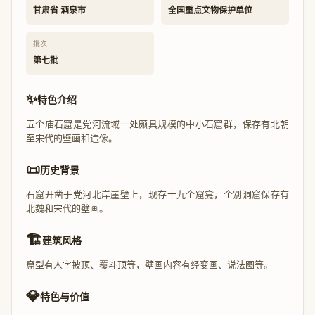
甘肃省 酒泉市
全国重点文物保护单位
批次
第七批
✨
特色介绍
五个庙石窟是党河流域一处颇具规模的中小石窟群，保存有北朝
至宋代的壁画和造像。
📜
历史背景
石窟开凿于党河北岸崖壁上，现存十九个窟龛，个别洞窟保存有
北魏和宋代的壁画。
🏗️
建筑风格
窟型有人字披顶、覆斗顶等，壁画内容有经变画、说法图等。
💎
特色与价值