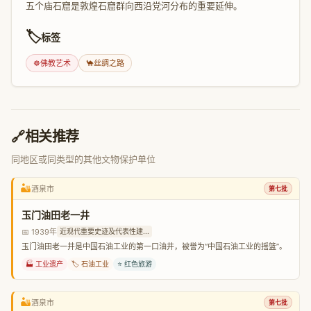
五个庙石窟是敦煌石窟群向西沿党河分布的重要延伸。
🏷️
标签
☸️
佛教艺术
🐪
丝绸之路
🔗
相关推荐
同地区或同类型的其他文物保护单位
🏜️
酒泉市
第七批
玉门油田老一井
📅 1939年
近现代重要史迹及代表性建...
玉门油田老一井是中国石油工业的第一口油井，被誉为“中国石油工业的摇篮”。
🏭 工业遗产
🏷️ 石油工业
⭐ 红色旅游
🏜️
酒泉市
第七批