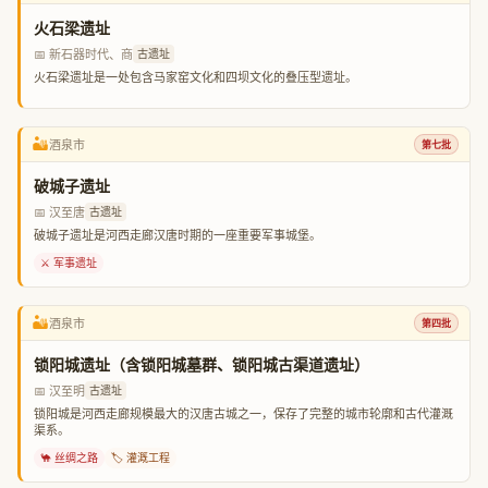
火石梁遗址
📅 新石器时代、商
古遗址
火石梁遗址是一处包含马家窑文化和四坝文化的叠压型遗址。
🏜️
酒泉市
第七批
破城子遗址
📅 汉至唐
古遗址
破城子遗址是河西走廊汉唐时期的一座重要军事城堡。
⚔️ 军事遗址
🏜️
酒泉市
第四批
锁阳城遗址（含锁阳城墓群、锁阳城古渠道遗址）
📅 汉至明
古遗址
锁阳城是河西走廊规模最大的汉唐古城之一，保存了完整的城市轮廓和古代灌溉
渠系。
🐪 丝绸之路
🏷️ 灌溉工程