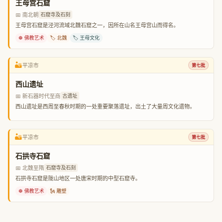
王母宫石窟
📅 南北朝
石窟寺及石刻
王母宫石窟是泾河流域北魏石窟之一，因所在山名王母宫山而得名。
☸️ 佛教艺术
🏷️ 北魏
🏷️ 王母文化
🏜️
平凉市
第七批
西山遗址
📅 新石器时代至商
古遗址
西山遗址是西周至春秋时期的一处重要聚落遗址，出土了大量周文化遗物。
🏜️
平凉市
第七批
石拱寺石窟
📅 北魏至隋
石窟寺及石刻
石拱寺石窟是陇山地区一处唐宋时期的中型石窟寺。
☸️ 佛教艺术
🗽 雕塑