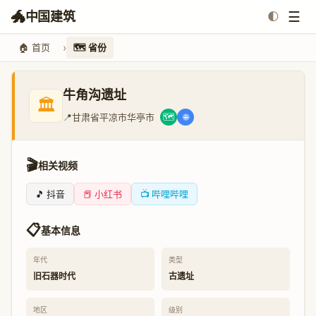
🐲
☰
中国建筑
🌓
🏠 首页
🗺️ 省份
牛角沟遗址
🏛️
📍
甘肃省平凉市华亭市
🗺️
🌐
🎬
相关视频
🎵 抖音
📕 小红书
📺 哔哩哔哩
📋
基本信息
年代
类型
旧石器时代
古遗址
地区
级别