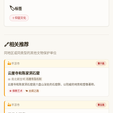
🏷️
标签
🏺
仰韶文化
🔗
相关推荐
同地区或同类型的其他文物保护单位
🏜️
平凉市
第六批
云崖寺和陈家洞石窟
📅 南北朝至明
石窟寺及石刻
云崖寺和陈家洞石窟是六盘山深处的石窟群，以险峻的地势和塑像著称。
☸️ 佛教艺术
🐪 丝绸之路
🏜️
平凉市
第五批