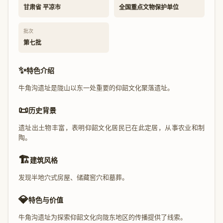
甘肃省 平凉市
全国重点文物保护单位
批次
第七批
✨
特色介绍
牛角沟遗址是陇山以东一处重要的仰韶文化聚落遗址。
📜
历史背景
遗址出土物丰富，表明仰韶文化居民已在此定居，从事农业和制
陶。
🏗️
建筑风格
发现半地穴式房屋、储藏窖穴和墓葬。
💎
特色与价值
牛角沟遗址为探索仰韶文化向陇东地区的传播提供了线索。