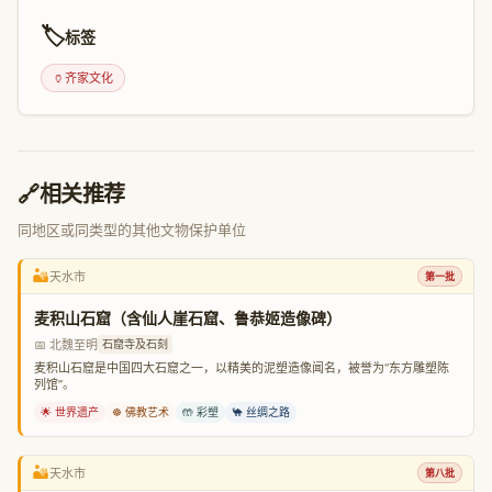
🏷️
标签
🏺
齐家文化
🔗
相关推荐
同地区或同类型的其他文物保护单位
🏜️
天水市
第一批
麦积山石窟（含仙人崖石窟、鲁恭姬造像碑）
📅 北魏至明
石窟寺及石刻
麦积山石窟是中国四大石窟之一，以精美的泥塑造像闻名，被誉为“东方雕塑陈
列馆”。
🌟 世界遗产
☸️ 佛教艺术
🤲 彩塑
🐪 丝绸之路
🏜️
天水市
第八批