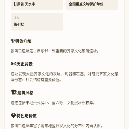
甘肃省 天水市
全国重点文物保护单位
批次
第七批
✨
特色介绍
狼叫屲遗址是甘肃东部一处重要的齐家文化聚落遗址。
📜
历史背景
遗址发现大量齐家文化的灰坑、陶器和石器，对研究齐家文化聚
落形态和社会结构有重要价值。
🏗️
建筑风格
遗迹包括半地穴式房址、窖穴等，文化层堆积较厚。
💎
特色与价值
狼叫屲遗址丰富了陇东地区齐家文化的分布和内涵认识。