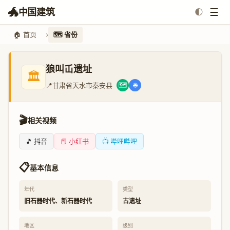
🐲
☰
中国建筑
🌓
🏠 首页
🗺️ 省份
狼叫屲遗址
🏛️
📍
甘肃省天水市秦安县
🗺️
🌐
🎬
相关视频
🎵 抖音
📕 小红书
📺 哔哩哔哩
📋
基本信息
年代
类型
旧石器时代、新石器时代
古遗址
地区
级别