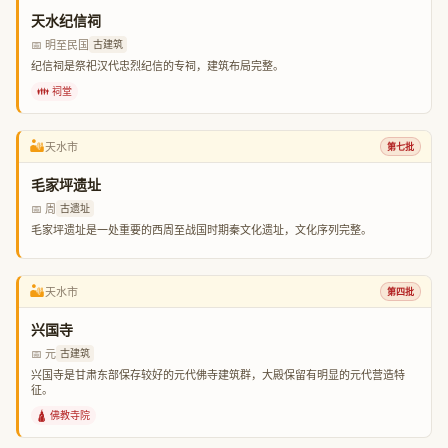
天水纪信祠
📅 明至民国
古建筑
纪信祠是祭祀汉代忠烈纪信的专祠，建筑布局完整。
👪 祠堂
🏜️
天水市
第七批
毛家坪遗址
📅 周
古遗址
毛家坪遗址是一处重要的西周至战国时期秦文化遗址，文化序列完整。
🏜️
天水市
第四批
兴国寺
📅 元
古建筑
兴国寺是甘肃东部保存较好的元代佛寺建筑群，大殿保留有明显的元代营造特
征。
🛕 佛教寺院