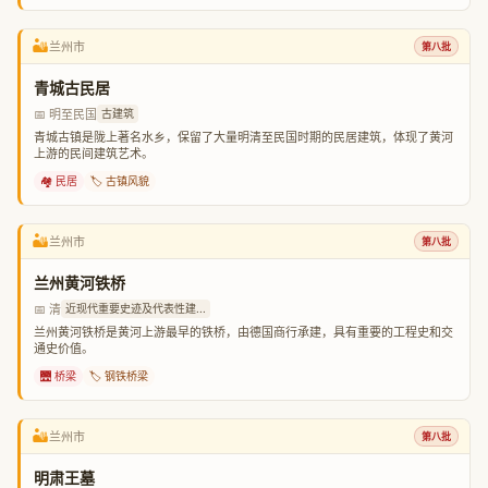
🏜️
兰州市
第八批
青城古民居
📅 明至民国
古建筑
青城古镇是陇上著名水乡，保留了大量明清至民国时期的民居建筑，体现了黄河
上游的民间建筑艺术。
🏘️ 民居
🏷️ 古镇风貌
🏜️
兰州市
第八批
兰州黄河铁桥
📅 清
近现代重要史迹及代表性建...
兰州黄河铁桥是黄河上游最早的铁桥，由德国商行承建，具有重要的工程史和交
通史价值。
🌉 桥梁
🏷️ 钢铁桥梁
🏜️
兰州市
第八批
明肃王墓