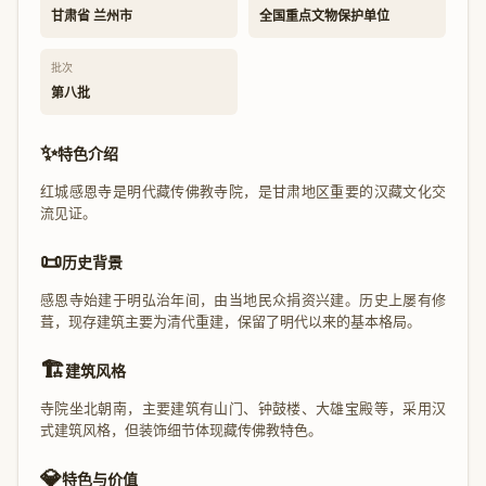
甘肃省 兰州市
全国重点文物保护单位
批次
第八批
✨
特色介绍
红城感恩寺是明代藏传佛教寺院，是甘肃地区重要的汉藏文化交
流见证。
📜
历史背景
感恩寺始建于明弘治年间，由当地民众捐资兴建。历史上屡有修
葺，现存建筑主要为清代重建，保留了明代以来的基本格局。
🏗️
建筑风格
寺院坐北朝南，主要建筑有山门、钟鼓楼、大雄宝殿等，采用汉
式建筑风格，但装饰细节体现藏传佛教特色。
💎
特色与价值