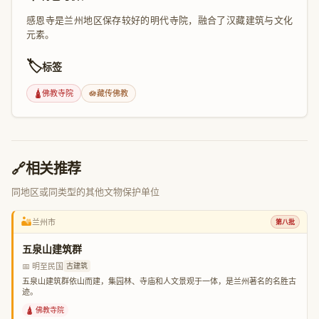
感恩寺是兰州地区保存较好的明代寺院，融合了汉藏建筑与文化
元素。
🏷️
标签
🛕
佛教寺院
🪷
藏传佛教
🔗
相关推荐
同地区或同类型的其他文物保护单位
🏜️
兰州市
第八批
五泉山建筑群
📅 明至民国
古建筑
五泉山建筑群依山而建，集园林、寺庙和人文景观于一体，是兰州著名的名胜古
迹。
🛕 佛教寺院