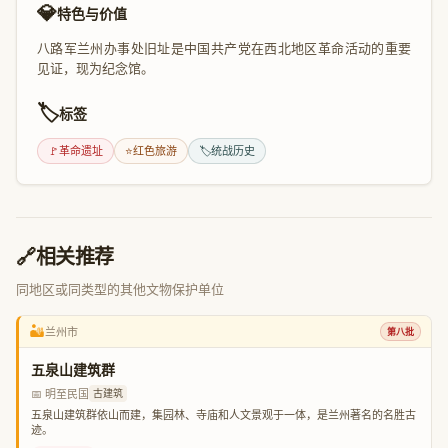
💎
特色与价值
八路军兰州办事处旧址是中国共产党在西北地区革命活动的重要
见证，现为纪念馆。
🏷️
标签
🚩
革命遗址
⭐
红色旅游
🏷️
统战历史
🔗
相关推荐
同地区或同类型的其他文物保护单位
🏜️
兰州市
第八批
五泉山建筑群
📅 明至民国
古建筑
五泉山建筑群依山而建，集园林、寺庙和人文景观于一体，是兰州著名的名胜古
迹。