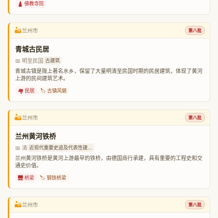
🛕 佛教寺院
🏜️
兰州市
第八批
青城古民居
📅 明至民国
古建筑
青城古镇是陇上著名水乡，保留了大量明清至民国时期的民居建筑，体现了黄河
上游的民间建筑艺术。
🏘️ 民居
🏷️ 古镇风貌
🏜️
兰州市
第八批
兰州黄河铁桥
📅 清
近现代重要史迹及代表性建...
兰州黄河铁桥是黄河上游最早的铁桥，由德国商行承建，具有重要的工程史和交
通史价值。
🌉 桥梁
🏷️ 钢铁桥梁
🏜️
兰州市
第八批