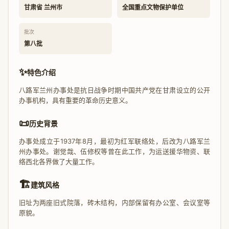
甘肃省 兰州市
全国重点文物保护单位
批次
第八批
✨
特色介绍
八路军兰州办事处是抗日战争时期中国共产党在甘肃设立的公开
办事机构，具有重要的革命历史意义。
📜
历史背景
办事处成立于1937年8月，最初为红军联络处，后改为八路军兰
州办事处。谢觉哉、伍修权等曾在此工作，为运送援华物资、联
络西北各界做了大量工作。
🏗️
建筑风格
旧址为两座旧式院落，砖木结构，内部保留有办公室、会议室等
原貌。