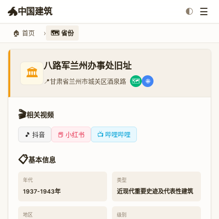
🐲
☰
中国建筑
🌓
🏠 首页
🗺️ 省份
八路军兰州办事处旧址
🏛️
📍
甘肃省兰州市城关区酒泉路
🗺️
🌐
🎬
相关视频
🎵 抖音
📕 小红书
📺 哔哩哔哩
📋
基本信息
年代
类型
1937-1943年
近现代重要史迹及代表性建筑
地区
级别