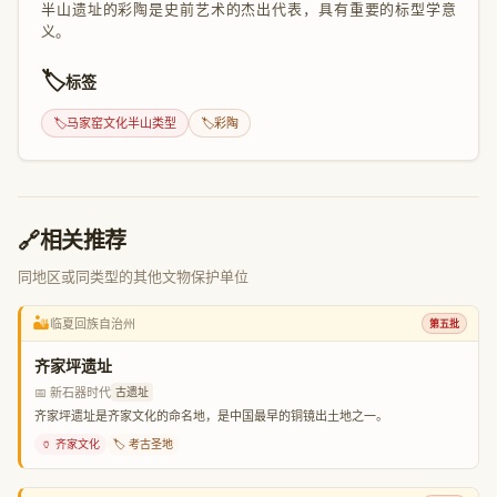
半山遗址的彩陶是史前艺术的杰出代表，具有重要的标型学意
义。
🏷️
标签
🏷️
马家窑文化半山类型
🏷️
彩陶
🔗
相关推荐
同地区或同类型的其他文物保护单位
🏜️
临夏回族自治州
第五批
齐家坪遗址
📅 新石器时代
古遗址
齐家坪遗址是齐家文化的命名地，是中国最早的铜镜出土地之一。
🏺 齐家文化
🏷️ 考古圣地