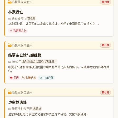
🏜️
临夏回族自治州
第七批
林家遗址
📅 新石器时代
古遗址
林家遗址是一处重要的马家窑文化遗址，发现了中国最早的青铜刀之一。
🏺 马家窑文化
🏜️
临夏回族自治州
第八批
临夏东公馆与蝴蝶楼
📅 1947年
近现代重要史迹及代表性建...
临夏东公馆和蝴蝶楼是民国时期西北军阀马步青的私邸，以精美绝伦的砖雕而闻
名。
🏘️ 民居
🏷️ 砖雕艺术
🤝 中西合璧
🏜️
临夏回族自治州
第七批
边家林遗址
📅 新石器时代至商
古遗址
边家林遗址是马家窑文化边家林类型的命名地，文化面貌独特。