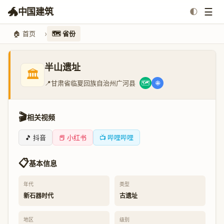
🐲
☰
中国建筑
🌓
🏠 首页
🗺️ 省份
半山遗址
🏛️
📍
甘肃省临夏回族自治州广河县
🗺️
🌐
🎬
相关视频
🎵 抖音
📕 小红书
📺 哔哩哔哩
📋
基本信息
年代
类型
新石器时代
古遗址
地区
级别