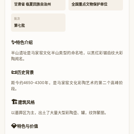
甘肃省 临夏回族自治州
全国重点文物保护单位
批次
第七批
✨
特色介绍
半山遗址是马家窑文化半山类型的命名地，以黑红彩锯齿纹大彩
陶闻名。
📜
历史背景
距今约4650-4300年，是马家窑文化彩陶艺术的第二个高峰阶
段。
🏗️
建筑风格
以墓葬区为主，出土了大量大型彩陶壶、罐，纹饰繁丽。
💎
特色与价值