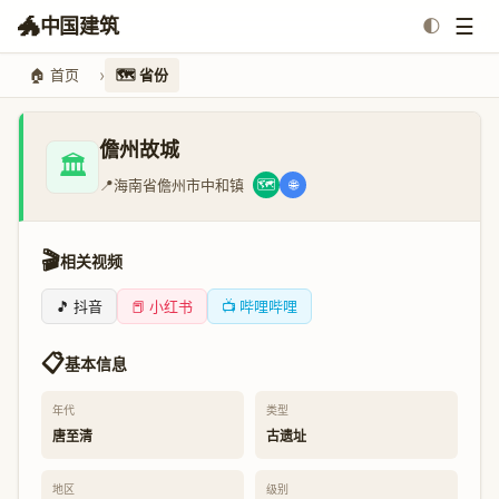
🐲
☰
中国建筑
🌓
🏠 首页
🗺️ 省份
儋州故城
🏛️
📍
海南省儋州市中和镇
🗺️
🌐
🎬
相关视频
🎵 抖音
📕 小红书
📺 哔哩哔哩
📋
基本信息
年代
类型
唐至清
古遗址
地区
级别