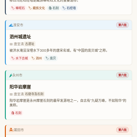
穆日玛尼石经墙是藏族嘛呢石文化的重要遗存。
🏷️ 嘛呢石
🏷️ 藏族文化
🗿 石刻
🏷️ 石经墙
🌊
淮安市
第六批
泗州城遗址
📅 唐至清
古遗址
被洪水淹没深埋水下300多年的唐宋名城，有“中国的庞贝城”之称。
🏷️ 水下古城
🏷️ 泗州
🏷️ 庞贝
🌶️
永州市
第六批
阳华岩摩崖
📅 唐至清
石窟寺及石刻
阳华岩摩崖是永州摩崖石刻的最早发源地之一，自古有"九疑万峰，不如阳华"的
美称。
🗿 石刻
🏝️
莆田市
第六批