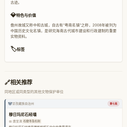
古迹。
💎
特色与价值
儋州故城又称中和古城，自古有"粤南名镇"之称，2008年被列为
中国历史文化名镇，是研究海南古代城市建设和行政建制的重要
实物资料。
🏷️
标签
🔗
相关推荐
同地区或同类型的其他文物保护单位
🐼
甘孜藏族自治州
第七批
穆日玛尼石经墙
📅 唐至清
石窟寺及石刻