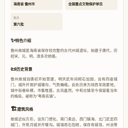
海南省 儋州市
全国重点文物保护单位
批次
第六批
✨
特色介绍
儋州故城是海南省保存较完整的古代州城遗址，始建于唐代，历
经宋、元、明、清多次修缮。
📜
历史背景
儋州故城自唐初开始营建，明洪武年间砌石加固，设有四座城
门，城外开凿护城壕沟，气势巍峨。此处历来为琼西军政要地，
城中街巷纵横，市集喧嚣，古风盎然。中和古镇至今保留着当年
的格局，被称为“粤南名镇”。
🏗️
建筑风格
故城近似方形，设东门德化、南门柔远、西门镇海、北门武定四
城门，外筑月城并开壕沟。城墙用石包砌，保存有城垣、州治等