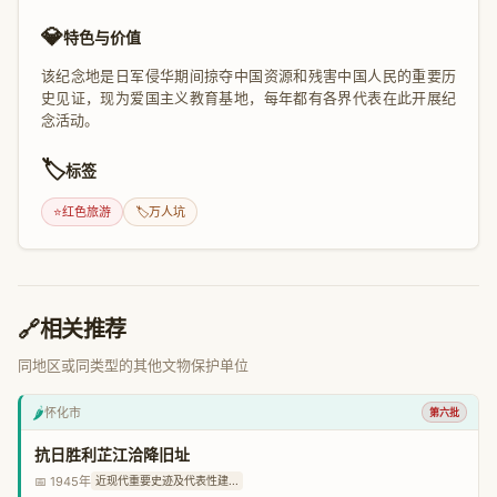
💎
特色与价值
该纪念地是日军侵华期间掠夺中国资源和残害中国人民的重要历
史见证，现为爱国主义教育基地，每年都有各界代表在此开展纪
念活动。
🏷️
标签
⭐
红色旅游
🏷️
万人坑
🔗
相关推荐
同地区或同类型的其他文物保护单位
🌶️
怀化市
第六批
抗日胜利芷江洽降旧址
📅 1945年
近现代重要史迹及代表性建...