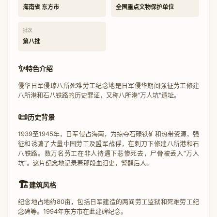
海南省 东方市
全国重点文物保护单位
批次
第八批
✨
特色介绍
侵华日军侵琼八所死难劳工纪念地是日军侵华期间强征劳工修建
八所港和石八铁路的历史罪证，又称八所港"万人坑"遗址。
📜
历史背景
1939至1945年，日军侵占海南，为掠夺石碌铁矿和热带资源，强
征和诱骗了大量中国劳工及盟军战俘，在刺刀下修建八所港和石
八铁路。数万名劳工在非人待遇下悲惨死去，尸骨被丢入“万人
坑”。这片纪念地记录着那段血泪史，警醒后人。
🏗️
建筑风格
纪念地占地约80亩，包括日军建造的两间劳工监狱和死难劳工纪
念碑等。1994年东方市在此建碑纪念。