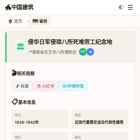
🐲
☰
中国建筑
🌓
🏠 首页
🗺️ 省份
侵华日军侵琼八所死难劳工纪念地
🏛️
📍
海南省东方市八所港附近
🗺️
🌐
🎬
相关视频
🎵 抖音
📕 小红书
📺 哔哩哔哩
📋
基本信息
年代
类型
1939-1942年
近现代重要史迹及代表性建筑
地区
级别