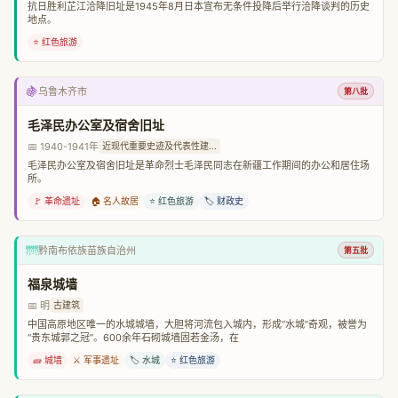
抗日胜利芷江洽降旧址是1945年8月日本宣布无条件投降后举行洽降谈判的历史
地点。
⭐ 红色旅游
🍇
乌鲁木齐市
第八批
毛泽民办公室及宿舍旧址
📅 1940-1941年
近现代重要史迹及代表性建...
毛泽民办公室及宿舍旧址是革命烈士毛泽民同志在新疆工作期间的办公和居住场
所。
🚩 革命遗址
🏠 名人故居
⭐ 红色旅游
🏷️ 财政史
🌁
黔南布依族苗族自治州
第五批
福泉城墙
📅 明
古建筑
中国高原地区唯一的水城城墙，大胆将河流包入城内，形成“水城”奇观，被誉为
“贵东城郭之冠”。600余年石砌城墙固若金汤，在
🧱 城墙
⚔️ 军事遗址
🏷️ 水城
⭐ 红色旅游