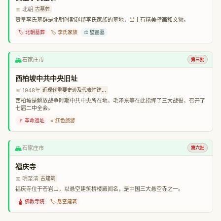
📅 北朝
古墓葬
赞皇李氏墓群是北朝时期赵郡李氏家族的墓地，出土有精美壁画和文物。
🏷️ 北朝墓葬
🏷️ 李氏家族
🎨 壁画墓
🏔️
石家庄市
第三批
西柏坡中共中央旧址
📅 1948年
近现代重要史迹及代表性建...
西柏坡是解放战争时期中共中央所在地，毛泽东等在此指挥了三大战役，召开了
七届二中全会。
🚩 革命遗址
⭐ 红色旅游
🏔️
石家庄市
第六批
福庆寺
📅 明至清
古建筑
福庆寺位于苍岩山，以悬空建筑桥楼殿闻名，是中国三大悬空寺之一。
🛕 佛教寺院
🏷️ 悬空建筑