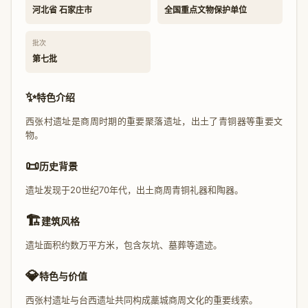
河北省 石家庄市
全国重点文物保护单位
批次
第七批
✨
特色介绍
西张村遗址是商周时期的重要聚落遗址，出土了青铜器等重要文
物。
📜
历史背景
遗址发现于20世纪70年代，出土商周青铜礼器和陶器。
🏗️
建筑风格
遗址面积约数万平方米，包含灰坑、墓葬等遗迹。
💎
特色与价值
西张村遗址与台西遗址共同构成藁城商周文化的重要线索。