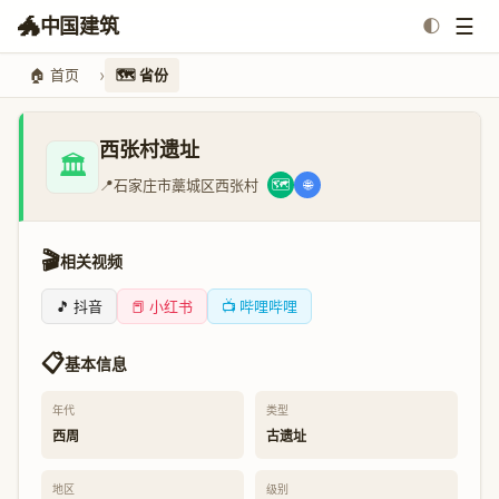
🐲
☰
中国建筑
🌓
🏠 首页
🗺️ 省份
西张村遗址
🏛️
📍
石家庄市藁城区西张村
🗺️
🌐
🎬
相关视频
🎵 抖音
📕 小红书
📺 哔哩哔哩
📋
基本信息
年代
类型
西周
古遗址
地区
级别