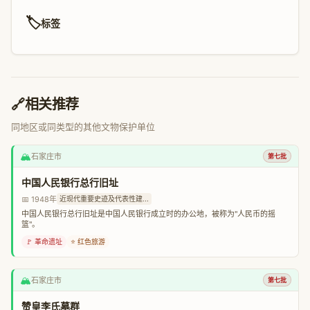
🏷️
标签
🔗
相关推荐
同地区或同类型的其他文物保护单位
🏔️
石家庄市
第七批
中国人民银行总行旧址
📅 1948年
近现代重要史迹及代表性建...
中国人民银行总行旧址是中国人民银行成立时的办公地，被称为"人民币的摇
篮"。
🚩 革命遗址
⭐ 红色旅游
🏔️
石家庄市
第七批
赞皇李氏墓群