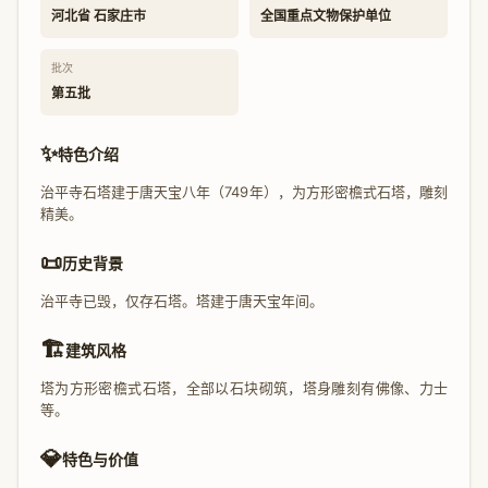
河北省 石家庄市
全国重点文物保护单位
批次
第五批
✨
特色介绍
治平寺石塔建于唐天宝八年（749年），为方形密檐式石塔，雕刻
精美。
📜
历史背景
治平寺已毁，仅存石塔。塔建于唐天宝年间。
🏗️
建筑风格
塔为方形密檐式石塔，全部以石块砌筑，塔身雕刻有佛像、力士
等。
💎
特色与价值