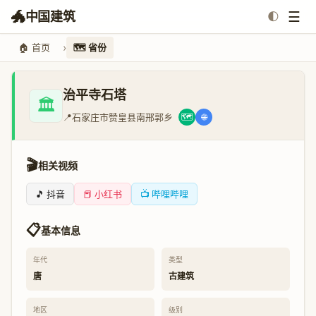
🐲
☰
中国建筑
🌓
🏠 首页
🗺️ 省份
治平寺石塔
🏛️
📍
石家庄市赞皇县南邢郭乡
🗺️
🌐
🎬
相关视频
🎵 抖音
📕 小红书
📺 哔哩哔哩
📋
基本信息
年代
类型
唐
古建筑
地区
级别