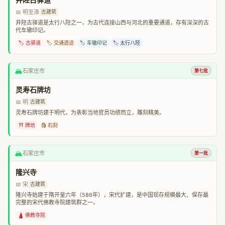
📅 明至清
古建筑
井陉古驿道是太行八陉之一，为古代连接山西与河北的重要通道，存有深深的古
代车辙印记。
🏷️ 古驿道
🏷️ 交通遗迹
🏷️ 车辙印记
🏷️ 太行八陉
🏔️
石家庄市
第七批
灵寿石牌坊
📅 明
古建筑
灵寿石牌坊建于明代，为表彰当地官员功绩而立，雕刻精美。
⛩️ 牌坊
🗿 石刻
🏔️
石家庄市
第一批
隆兴寺
📅 宋
古建筑
隆兴寺始建于隋开皇六年（586年），宋代扩建，是中国现存规模最大、保存最
完整的宋代佛教寺院建筑群之一。
🛕 佛教寺院