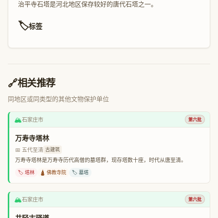
治平寺石塔是河北地区保存较好的唐代石塔之一。
🏷️
标签
🔗
相关推荐
同地区或同类型的其他文物保护单位
🏔️
石家庄市
第六批
万寿寺塔林
📅 五代至清
古建筑
万寿寺塔林是万寿寺历代高僧的墓塔群，现存塔数十座，时代从唐至清。
🏷️ 塔林
🛕 佛教寺院
🏷️ 墓塔
🏔️
石家庄市
第六批
井陉古驿道