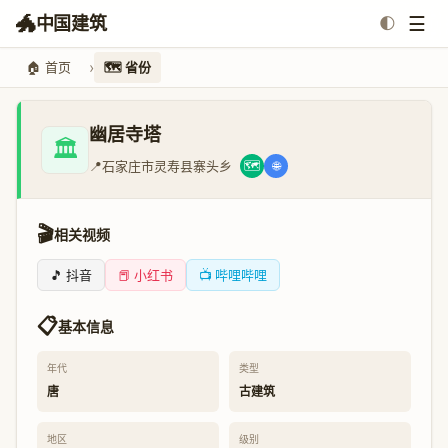
🐲
☰
中国建筑
🌓
🏠 首页
🗺️ 省份
幽居寺塔
🏛️
📍
石家庄市灵寿县寨头乡
🗺️
🌐
🎬
相关视频
🎵 抖音
📕 小红书
📺 哔哩哔哩
📋
基本信息
年代
类型
唐
古建筑
地区
级别