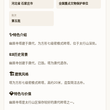
河北省 石家庄市
全国重点文物保护单位
批次
第五批
✨
特色介绍
幽居寺塔建于唐代，为方形七级密檐式砖塔，位于太行山深处。
📜
历史背景
幽居寺创建于唐代，已毁。塔为唐代遗存。
🏗️
建筑风格
塔为方形七级密檐式砖塔，高约20米，造型简洁古朴。
💎
特色与价值
幽居寺塔是太行山区保存较好的唐代砖塔之一。