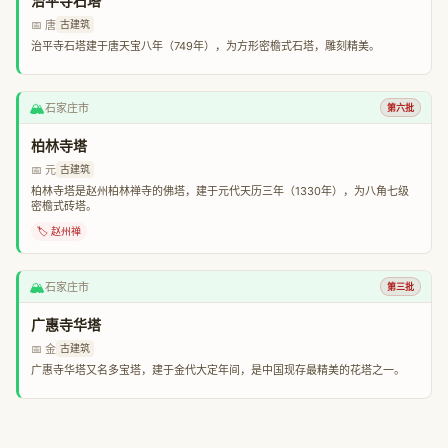
治平寺石塔
📅 唐
古建筑
治平寺石塔建于唐天宝八年（749年），为方形密檐式石塔，雕刻精美。
🏔️
石家庄市
第六批
柏林寺塔
📅 元
古建筑
柏林寺塔是赵州柏林禅寺的佛塔，建于元代天历三年（1330年），为八角七级
密檐式砖塔。
🏷️ 赵州禅
🏔️
石家庄市
第三批
广惠寺华塔
📅 金
古建筑
广惠寺华塔又名多宝塔，建于金代大定年间，是中国现存最精美的花塔之一。