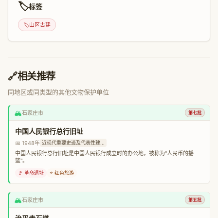
🏷️
标签
🏷️
山区古建
🔗
相关推荐
同地区或同类型的其他文物保护单位
🏔️
石家庄市
第七批
中国人民银行总行旧址
📅 1948年
近现代重要史迹及代表性建...
中国人民银行总行旧址是中国人民银行成立时的办公地，被称为"人民币的摇
篮"。
🚩 革命遗址
⭐ 红色旅游
🏔️
石家庄市
第五批