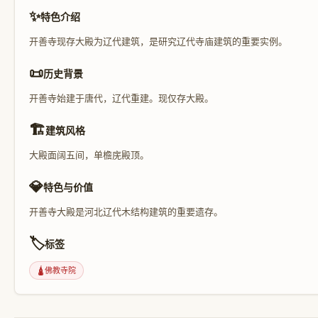
✨
特色介绍
开善寺现存大殿为辽代建筑，是研究辽代寺庙建筑的重要实例。
📜
历史背景
开善寺始建于唐代，辽代重建。现仅存大殿。
🏗️
建筑风格
大殿面阔五间，单檐庑殿顶。
💎
特色与价值
开善寺大殿是河北辽代木结构建筑的重要遗存。
🏷️
标签
🛕
佛教寺院