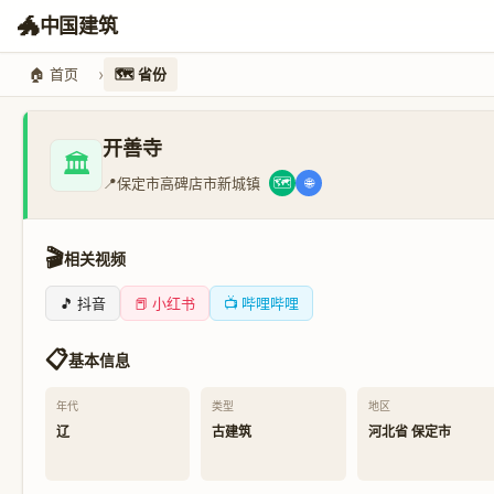
🐲
中国建筑
🏠 首页
🗺️ 省份
开善寺
🏛️
📍
保定市高碑店市新城镇
🗺️
🌐
🎬
相关视频
🎵 抖音
📕 小红书
📺 哔哩哔哩
📋
基本信息
年代
类型
地区
辽
古建筑
河北省 保定市