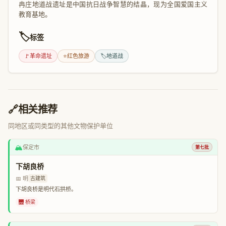
冉庄地道战遗址是中国抗日战争智慧的结晶，现为全国爱国主义
教育基地。
🏷️
标签
🚩
革命遗址
⭐
红色旅游
🏷️
地道战
🔗
相关推荐
同地区或同类型的其他文物保护单位
🏔️
保定市
第七批
下胡良桥
📅 明
古建筑
下胡良桥是明代石拱桥。
🌉 桥梁