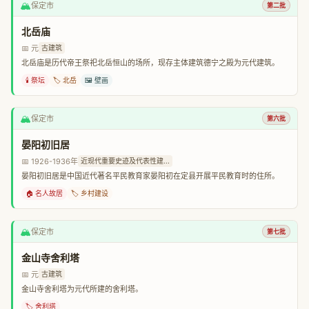
🏔️
保定市
第二批
北岳庙
📅 元
古建筑
北岳庙是历代帝王祭祀北岳恒山的场所，现存主体建筑德宁之殿为元代建筑。
🕯️ 祭坛
🏷️ 北岳
🖼️ 壁画
🏔️
保定市
第六批
晏阳初旧居
📅 1926-1936年
近现代重要史迹及代表性建...
晏阳初旧居是中国近代著名平民教育家晏阳初在定县开展平民教育时的住所。
🏠 名人故居
🏷️ 乡村建设
🏔️
保定市
第七批
金山寺舍利塔
📅 元
古建筑
金山寺舍利塔为元代所建的舍利塔。
🏷️ 舍利塔