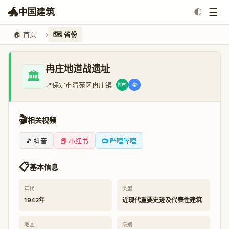
🐲
☰
中国建筑
🌓
🏠 首页
🗺️ 省份
冉庄地道战遗址
🏛️
📍
保定市清苑区冉庄镇
🗺️
🌐
🎬
相关视频
🎵 抖音
📕 小红书
📺 哔哩哔哩
📋
基本信息
年代
类型
1942年
近现代重要史迹及代表性建筑
地区
级别