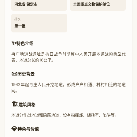
河北省 保定市
全国重点文物保护单位
批次
第一批
✨
特色介绍
冉庄地道战遗址是抗日战争时期冀中人民开展地道战的典型代
表，地道总长约16公里。
📜
历史背景
1942年起冉庄人民开挖地道，形成户户相通、村村相连的地道
网。
🏗️
建筑风格
地道分作战地道和隐蔽地道，设有指挥部、储粮室、陷阱等。
💎
特色与价值