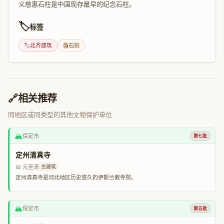
义慈惠石柱是中国现存最早的纪念石柱。
🏷️
标签
🏷️
北齐建筑
🗿
石刻
🔗
相关推荐
同地区或同类型的其他文物保护单位
🏔️
保定市
第七批
定州清真寺
📅 元至清
古建筑
定州清真寺是河北地区历史悠久的伊斯兰教寺院。
🏔️
保定市
第五批