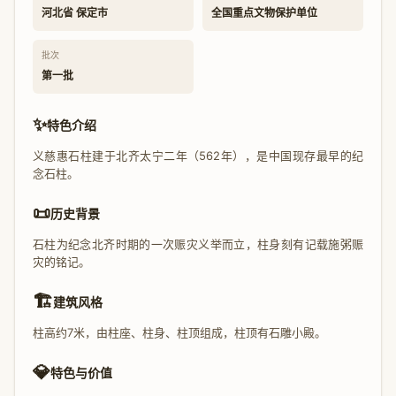
河北省 保定市
全国重点文物保护单位
批次
第一批
✨
特色介绍
义慈惠石柱建于北齐太宁二年（562年），是中国现存最早的纪
念石柱。
📜
历史背景
石柱为纪念北齐时期的一次赈灾义举而立，柱身刻有记载施粥赈
灾的铭记。
🏗️
建筑风格
柱高约7米，由柱座、柱身、柱顶组成，柱顶有石雕小殿。
💎
特色与价值