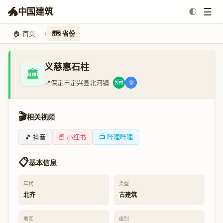
🐲
☰
中国建筑
🌓
🏠 首页
🗺️ 省份
义慈惠石柱
🏛️
📍
保定市定兴县北河镇
🗺️
🌐
🎬
相关视频
🎵 抖音
📕 小红书
📺 哔哩哔哩
📋
基本信息
年代
类型
北齐
古建筑
地区
级别