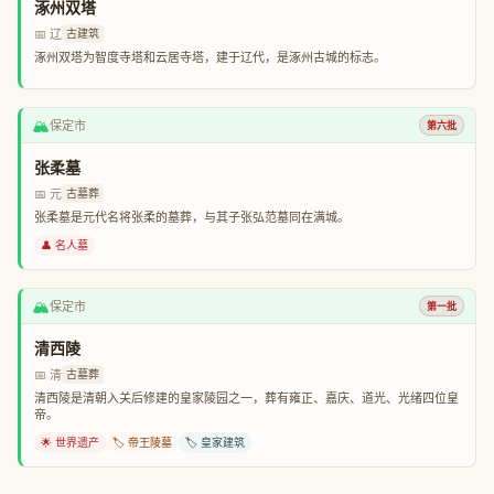
涿州双塔
📅 辽
古建筑
涿州双塔为智度寺塔和云居寺塔，建于辽代，是涿州古城的标志。
🏔️
保定市
第六批
张柔墓
📅 元
古墓葬
张柔墓是元代名将张柔的墓葬，与其子张弘范墓同在满城。
👤 名人墓
🏔️
保定市
第一批
清西陵
📅 清
古墓葬
清西陵是清朝入关后修建的皇家陵园之一，葬有雍正、嘉庆、道光、光绪四位皇
帝。
🌟 世界遗产
🏷️ 帝王陵墓
🏷️ 皇家建筑