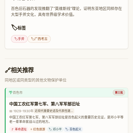
百色旧石器的发现推翻了"莫维斯线"理论，证明东亚地区同样存在
大型手斧文化，具有世界级学术价值。
🏷️
标签
🏷️
手斧
🏷️
广西考古
🔗
相关推荐
同地区或同类型的其他文物保护单位
🌴
百色市
第三批
中国工农红军第七军、第八军军部旧址
📅 1929-1930年
近现代重要史迹及代表性建...
中国工农红军第七军、第八军军部旧址是百色起义的重要历史见证，是邓小平等
老一辈革命家战斗过的地方。
🚩 革命遗址
⭐ 红色旅游
🏷️ 邓小平
🏷️ 百色起义