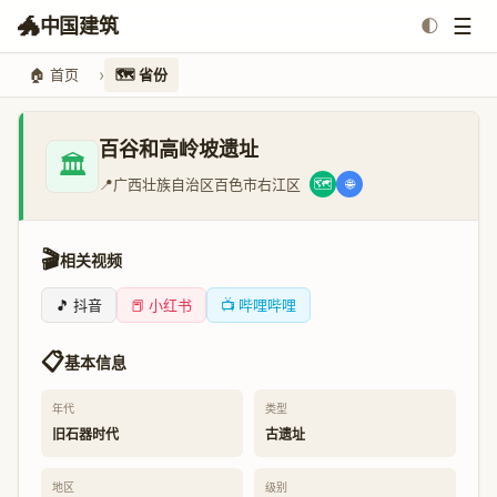
🐲
☰
中国建筑
🌓
🏠 首页
🗺️ 省份
百谷和高岭坡遗址
🏛️
📍
广西壮族自治区百色市右江区
🗺️
🌐
🎬
相关视频
🎵 抖音
📕 小红书
📺 哔哩哔哩
📋
基本信息
年代
类型
旧石器时代
古遗址
地区
级别