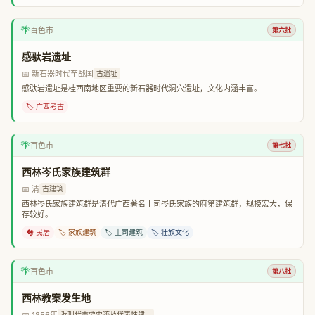
🌴
百色市
第六批
感驮岩遗址
📅 新石器时代至战国
古遗址
感驮岩遗址是桂西南地区重要的新石器时代洞穴遗址，文化内涵丰富。
🏷️ 广西考古
🌴
百色市
第七批
西林岑氏家族建筑群
📅 清
古建筑
西林岑氏家族建筑群是清代广西著名土司岑氏家族的府第建筑群，规模宏大，保
存较好。
🏘️ 民居
🏷️ 家族建筑
🏷️ 土司建筑
🏷️ 壮族文化
🌴
百色市
第八批
西林教案发生地
📅 1856年
近现代重要史迹及代表性建...