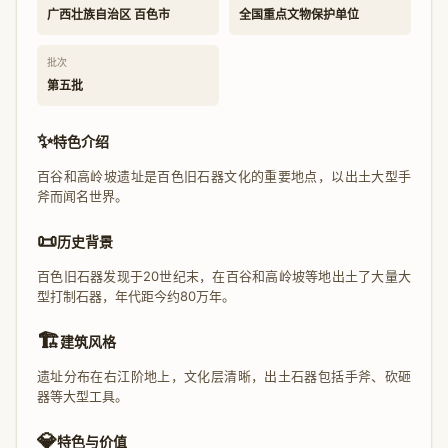
广西壮族自治区 百色市
全国重点文物保护单位
批次
第五批
✨
特色介绍
百谷和高岭坡遗址是百色旧石器文化的重要地点，以出土大型手
斧而闻名世界。
📜
历史背景
百色旧石器发现于20世纪末，在百谷和高岭坡等地出土了大量大
型打制石器，年代距今约80万年。
🏗️
建筑风格
遗址分布在右江阶地上，文化层清晰，出土石器包括手斧、砍砸
器等大型工具。
💎
特色与价值