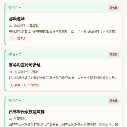
🌴
百色市
第七批
那赖遗址
📅 旧石器时代
古遗址
那赖遗址是右江河谷重要的旧石器时代遗址，出土了大量旧石器时代早期遗物。
🏷️ 广西考古
🌴
百色市
第五批
百谷和高岭坡遗址
📅 旧石器时代
古遗址
百谷和高岭坡遗址是百色旧石器文化的重要地点，以出土大型手斧而闻名世界。
🏷️ 手斧
🏷️ 广西考古
🌴
百色市
第七批
西林岑氏家族建筑群
📅 清
古建筑
西林岑氏家族建筑群是清代广西著名土司岑氏家族的府第建筑群，规模宏大，保