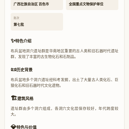
广西壮族自治区 百色市
全国重点文物保护单位
批次
第七批
✨
特色介绍
布兵盆地洞穴遗址群是华南地区重要的古人类和旧石器时代遗址
群，发现了丰富的古生物化石和石制品。
📜
历史背景
布兵盆地多个洞穴遗址经科考发掘，出土了大量古人类化石、巨
猿化石和旧石器时代文化遗物。
🏗️
建筑风格
遗址群由多个洞穴组成，各洞穴文化层保存较好，年代跨度较
大。
💎
特色与价值