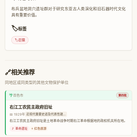
布兵盆地洞穴遗址群对于研究东亚古人类演化和旧石器时代文化
具有重要价值。
🏷️
标签
🏷️
巨猿
🔗
相关推荐
同地区或同类型的其他文物保护单位
🌴
百色市
第四批
右江工农民主政府旧址
📅 1929年
近现代重要史迹及代表性建...
右江工农民主政府旧址是土地革命战争时期右江革命根据地的政权机关所在地。
🚩 革命遗址
⭐ 红色旅游