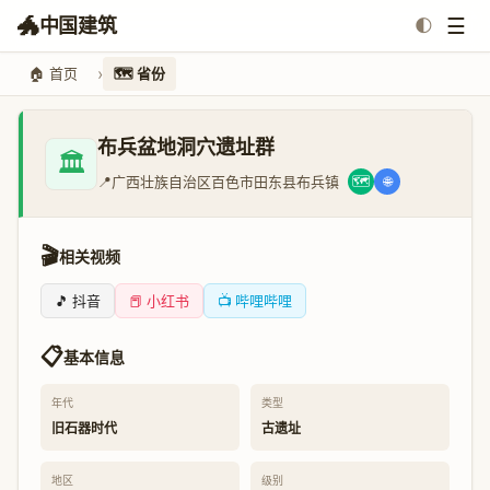
🐲
☰
中国建筑
🌓
🏠 首页
🗺️ 省份
布兵盆地洞穴遗址群
🏛️
📍
广西壮族自治区百色市田东县布兵镇
🗺️
🌐
🎬
相关视频
🎵 抖音
📕 小红书
📺 哔哩哔哩
📋
基本信息
年代
类型
旧石器时代
古遗址
地区
级别