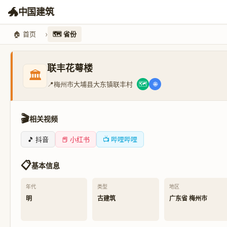
🐲
中国建筑
🏠 首页
🗺️ 省份
联丰花萼楼
🏛️
📍
梅州市大埔县大东镇联丰村
🗺️
🌐
🎬
相关视频
🎵 抖音
📕 小红书
📺 哔哩哔哩
📋
基本信息
年代
类型
地区
明
古建筑
广东省 梅州市