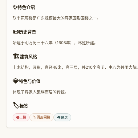
✨
特色介绍
联丰花萼楼是广东规模最大的客家圆形围楼之一。
📜
历史背景
始建于明万历三十六年（1608年），林姓所建。
🏗️
建筑风格
土木结构，圆形，直径48米，高三层，共210个房间，中心为共用大院
💎
特色与价值
体现了客家人聚族而居的传统。
🏷️
标签
🟤
土楼
🏷️
圆形围楼
🏘️
民居