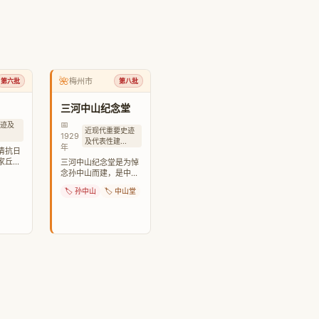
🌺
梅州市
第六批
第八批
三河中山纪念堂
📅
史迹及
近现代重要史迹
1929
及代表性建...
年
清抗日
家丘逢
三河中山纪念堂是为悼
年归隐
念孙中山而建，是中国
最早的中山纪念堂之
🏷️ 孙中山
🏷️ 中山堂
一。
© 2011-2026 中国建筑 zgjz.org 玩游戏，听故事，走古道，看建筑