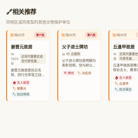
🔗
相关推荐
同地区或同类型的其他文物保护单位
🌺
🌺
🌺
梅州市
梅州市
梅州市
第六批
第六批
谢晋元故居
父子进士牌坊
丘逢甲故居
📅
📅
📅 明
古建筑
近现代重要
近现代重要史迹
1905
清
代表性建...
父子进士牌坊是明朝为
及代表性建...
年
表彰饶相、饶与龄父子
丘逢甲故居是晚
进士而立的石牌坊。
保台志士、教育
谢晋元故居是抗日名
⛩️ 牌坊
🏷️ 功名坊
甲的出生地和晚
将、四行仓库保卫战指
🏠 名人故居
处。
挥官的出生地。
🏠 名人故居
🏷️ 丘逢甲
🏷️ 谢晋元
🏷️ 抗日保台
🏷️ 抗日将领