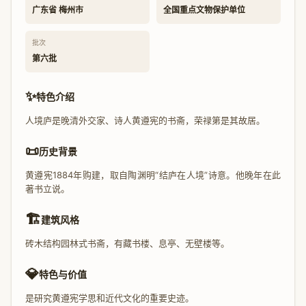
广东省 梅州市
全国重点文物保护单位
批次
第六批
✨
特色介绍
人境庐是晚清外交家、诗人黄遵宪的书斋，荣禄第是其故居。
📜
历史背景
黄遵宪1884年购建，取自陶渊明“结庐在人境”诗意。他晚年在此
著书立说。
🏗️
建筑风格
砖木结构园林式书斋，有藏书楼、息亭、无壁楼等。
💎
特色与价值
是研究黄遵宪学思和近代文化的重要史迹。