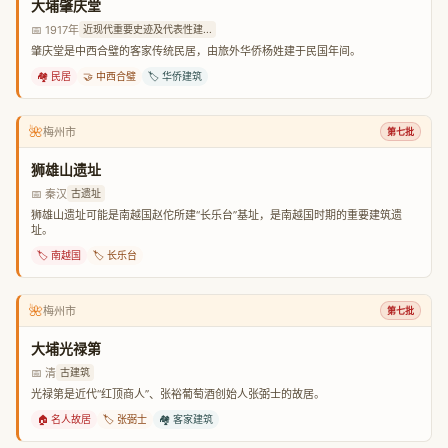
大埔肇庆堂
📅 1917年
近现代重要史迹及代表性建...
肇庆堂是中西合璧的客家传统民居，由旅外华侨杨姓建于民国年间。
🏘️ 民居
🤝 中西合璧
🏷️ 华侨建筑
🌺
梅州市
第七批
狮雄山遗址
📅 秦汉
古遗址
狮雄山遗址可能是南越国赵佗所建“长乐台”基址，是南越国时期的重要建筑遗
址。
🏷️ 南越国
🏷️ 长乐台
🌺
梅州市
第七批
大埔光禄第
📅 清
古建筑
光禄第是近代“红顶商人”、张裕葡萄酒创始人张弼士的故居。
🏠 名人故居
🏷️ 张弼士
🏘️ 客家建筑