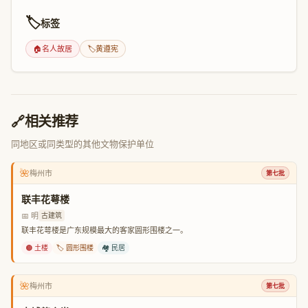
🏷️
标签
🏠
名人故居
🏷️
黄遵宪
🔗
相关推荐
同地区或同类型的其他文物保护单位
🌺
梅州市
第七批
联丰花萼楼
📅 明
古建筑
联丰花萼楼是广东规模最大的客家圆形围楼之一。
🟤 土楼
🏷️ 圆形围楼
🏘️ 民居
🌺
梅州市
第七批