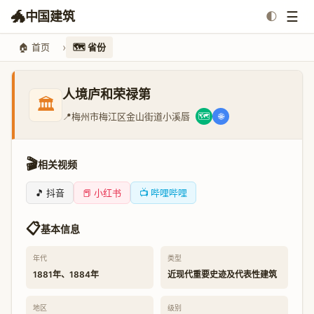
🐲
☰
中国建筑
🌓
🏠 首页
🗺️ 省份
人境庐和荣禄第
🏛️
📍
梅州市梅江区金山街道小溪唇
🗺️
🌐
🎬
相关视频
🎵 抖音
📕 小红书
📺 哔哩哔哩
📋
基本信息
年代
类型
1881年、1884年
近现代重要史迹及代表性建筑
地区
级别