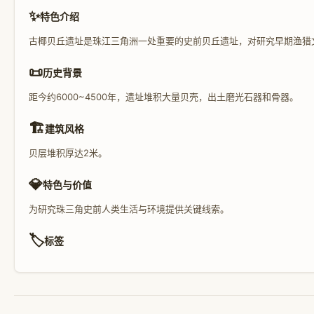
✨
特色介绍
古椰贝丘遗址是珠江三角洲一处重要的史前贝丘遗址，对研究早期渔猎
📜
历史背景
距今约6000~4500年，遗址堆积大量贝壳，出土磨光石器和骨器。
🏗️
建筑风格
贝层堆积厚达2米。
💎
特色与价值
为研究珠三角史前人类生活与环境提供关键线索。
🏷️
标签