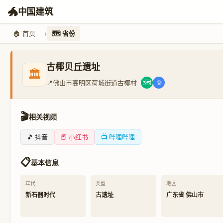
🐲
中国建筑
🏠 首页
🗺️ 省份
古椰贝丘遗址
🏛️
📍
佛山市高明区荷城街道古椰村
🗺️
🌐
🎬
相关视频
🎵 抖音
📕 小红书
📺 哔哩哔哩
📋
基本信息
年代
类型
地区
新石器时代
古遗址
广东省 佛山市