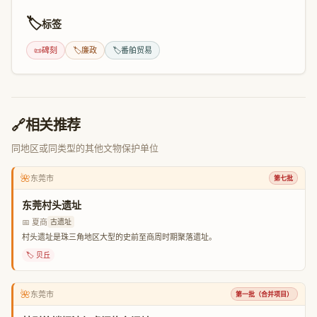
🏷️
标签
📜
碑刻
🏷️
廉政
🏷️
番舶贸易
🔗
相关推荐
同地区或同类型的其他文物保护单位
🌺
东莞市
第七批
东莞村头遗址
📅 夏商
古遗址
村头遗址是珠三角地区大型的史前至商周时期聚落遗址。
🏷️ 贝丘
🌺
东莞市
第一批（合并项目）