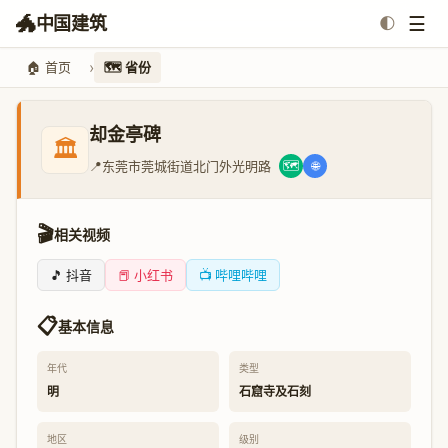
🐲
☰
中国建筑
🌓
🏠 首页
🗺️ 省份
却金亭碑
🏛️
📍
东莞市莞城街道北门外光明路
🗺️
🌐
🎬
相关视频
🎵 抖音
📕 小红书
📺 哔哩哔哩
📋
基本信息
年代
类型
明
石窟寺及石刻
地区
级别