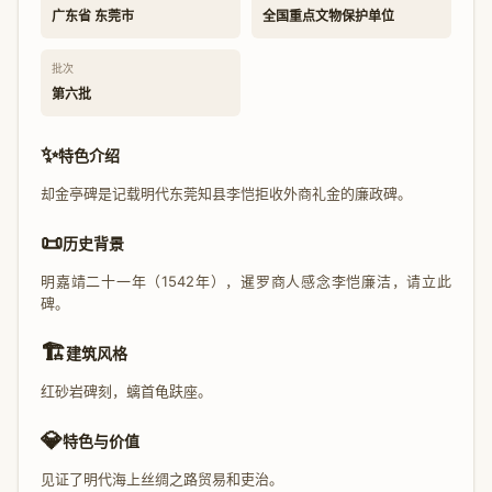
广东省 东莞市
全国重点文物保护单位
批次
第六批
✨
特色介绍
却金亭碑是记载明代东莞知县李恺拒收外商礼金的廉政碑。
📜
历史背景
明嘉靖二十一年（1542年），暹罗商人感念李恺廉洁，请立此
碑。
🏗️
建筑风格
红砂岩碑刻，螭首龟趺座。
💎
特色与价值
见证了明代海上丝绸之路贸易和吏治。