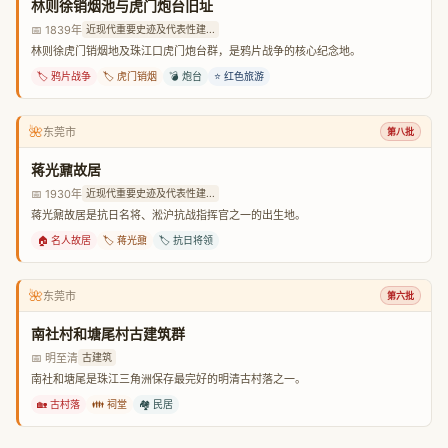
林则徐销烟池与虎门炮台旧址
📅 1839年
近现代重要史迹及代表性建...
林则徐虎门销烟地及珠江口虎门炮台群，是鸦片战争的核心纪念地。
🏷️ 鸦片战争
🏷️ 虎门销烟
💣 炮台
⭐ 红色旅游
🌺
东莞市
第八批
蒋光鼐故居
📅 1930年
近现代重要史迹及代表性建...
蒋光鼐故居是抗日名将、淞沪抗战指挥官之一的出生地。
🏠 名人故居
🏷️ 蒋光鼐
🏷️ 抗日将领
🌺
东莞市
第六批
南社村和塘尾村古建筑群
📅 明至清
古建筑
南社和塘尾是珠江三角洲保存最完好的明清古村落之一。
🏡 古村落
👪 祠堂
🏘️ 民居