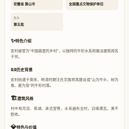
安徽省 黄山市
全国重点文物保护单位
批次
第五批
✨
特色介绍
宏村被誉为"中国画里的乡村"，以独特的牛形水系和徽派建筑闻名
于世。
📜
历史背景
宏村始建于南宋，明清时期汪氏宗族将其建设成"山为牛头、树为
角、屋为身"的牛形村落。
🏗️
建筑风格
村中有月沼、南湖、承志堂等，水系遍布全村，白墙黛瓦，美不
胜收。
💎
特色与价值