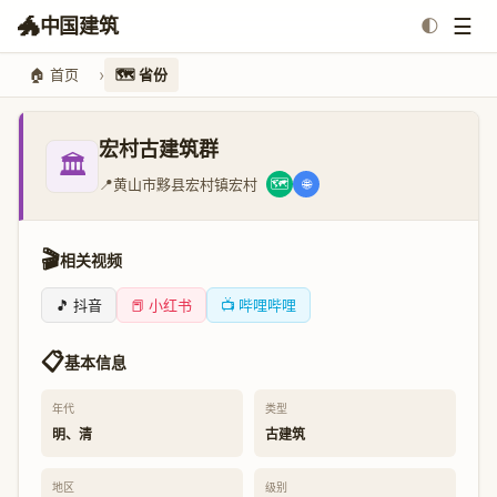
🐲
☰
中国建筑
🌓
🏠 首页
🗺️ 省份
宏村古建筑群
🏛️
📍
黄山市黟县宏村镇宏村
🗺️
🌐
🎬
相关视频
🎵 抖音
📕 小红书
📺 哔哩哔哩
📋
基本信息
年代
类型
明、清
古建筑
地区
级别