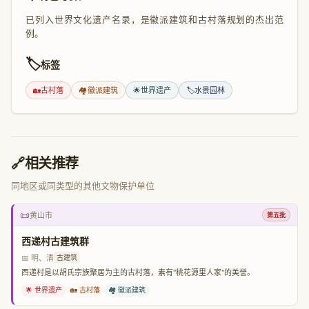
已列入世界文化遗产名录，是徽派建筑和古村落规划的杰出范
例。
🏷️
标签
🏡
古村落
🏘️
徽派建筑
🌟
世界遗产
🏷️
水景园林
🔗
相关推荐
同地区或同类型的其他文物保护单位
📜
黄山市
第五批
西递村古建筑群
📅 明、清
古建筑
西递村是以胡氏宗族聚居为主的古村落，素有"桃花源里人家"的美誉。
🌟 世界遗产
🏡 古村落
🏘️ 徽派建筑