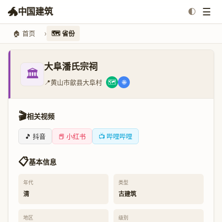
🐲
☰
中国建筑
🌓
🏠 首页
🗺️ 省份
大阜潘氏宗祠
🏛️
📍
黄山市歙县大阜村
🗺️
🌐
🎬
相关视频
🎵 抖音
📕 小红书
📺 哔哩哔哩
📋
基本信息
年代
类型
清
古建筑
地区
级别