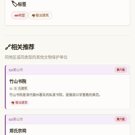
🏷️
标签
👪
祠堂
🏘️
徽派建筑
🔗
相关推荐
同地区或同类型的其他文物保护单位
📜
黄山市
第六批
竹山书院
📅 清
古建筑
竹山书院是清代徽州著名的私家书院，是徽商兴学重教的典范。
🏘️ 徽派建筑
📜
黄山市
第六批
郑氏宗祠