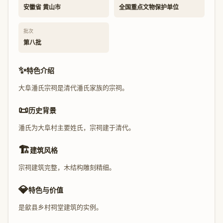
安徽省 黄山市
全国重点文物保护单位
批次
第八批
✨
特色介绍
大阜潘氏宗祠是清代潘氏家族的宗祠。
📜
历史背景
潘氏为大阜村主要姓氏，宗祠建于清代。
🏗️
建筑风格
宗祠建筑完整，木结构雕刻精细。
💎
特色与价值
是歙县乡村祠堂建筑的实例。