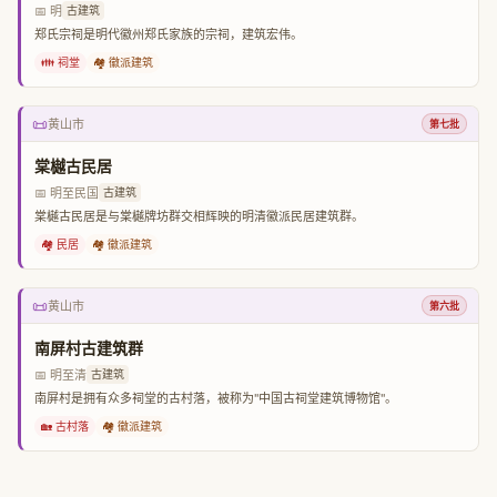
📅 明
古建筑
郑氏宗祠是明代徽州郑氏家族的宗祠，建筑宏伟。
👪 祠堂
🏘️ 徽派建筑
📜
黄山市
第七批
棠樾古民居
📅 明至民国
古建筑
棠樾古民居是与棠樾牌坊群交相辉映的明清徽派民居建筑群。
🏘️ 民居
🏘️ 徽派建筑
📜
黄山市
第六批
南屏村古建筑群
📅 明至清
古建筑
南屏村是拥有众多祠堂的古村落，被称为"中国古祠堂建筑博物馆"。
🏡 古村落
🏘️ 徽派建筑