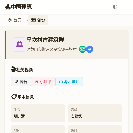
🐲
☰
中国建筑
🌓
🏠 首页
🗺️ 省份
呈坎村古建筑群
🏛️
📍
黄山市徽州区呈坎镇呈坎村
🗺️
🌐
🎬
相关视频
🎵 抖音
📕 小红书
📺 哔哩哔哩
📋
基本信息
年代
类型
明、清
古建筑
地区
级别