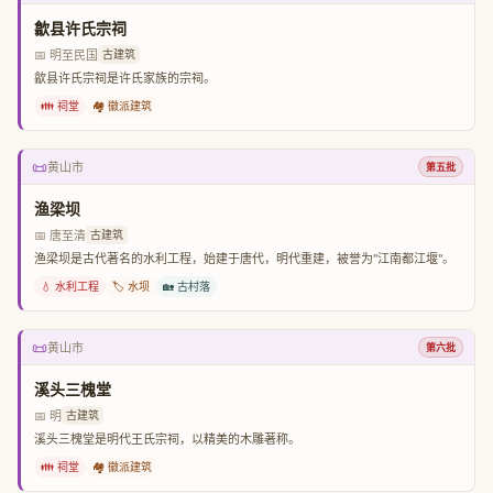
歙县许氏宗祠
📅 明至民国
古建筑
歙县许氏宗祠是许氏家族的宗祠。
👪 祠堂
🏘️ 徽派建筑
📜
黄山市
第五批
渔梁坝
📅 唐至清
古建筑
渔梁坝是古代著名的水利工程，始建于唐代，明代重建，被誉为"江南都江堰"。
💧 水利工程
🏷️ 水坝
🏡 古村落
📜
黄山市
第六批
溪头三槐堂
📅 明
古建筑
溪头三槐堂是明代王氏宗祠，以精美的木雕著称。
👪 祠堂
🏘️ 徽派建筑