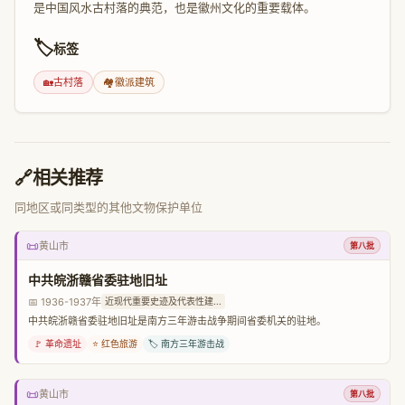
是中国风水古村落的典范，也是徽州文化的重要载体。
🏷️
标签
🏡
古村落
🏘️
徽派建筑
🔗
相关推荐
同地区或同类型的其他文物保护单位
📜
黄山市
第八批
中共皖浙赣省委驻地旧址
📅 1936-1937年
近现代重要史迹及代表性建...
中共皖浙赣省委驻地旧址是南方三年游击战争期间省委机关的驻地。
🚩 革命遗址
⭐ 红色旅游
🏷️ 南方三年游击战
📜
黄山市
第八批