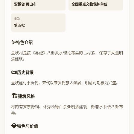
安徽省 黄山市
全国重点文物保护单位
批次
第五批
✨
特色介绍
呈坎村是按《易经》八卦风水理论布局的古村落，保存了大量明
清建筑。
📜
历史背景
呈坎建村于唐代，宋代以来罗氏族人聚居，明清时期极为兴盛。
🏗️
建筑风格
村内有罗东舒祠、环秀桥等百余处明清建筑，街巷水系依八卦布
局。
💎
特色与价值