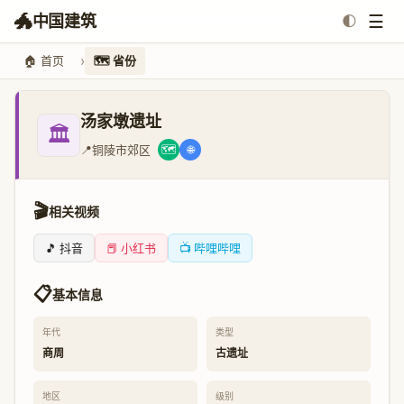
🐲
☰
中国建筑
🌓
🏠 首页
🗺️ 省份
汤家墩遗址
🏛️
📍
铜陵市郊区
🗺️
🌐
🎬
相关视频
🎵 抖音
📕 小红书
📺 哔哩哔哩
📋
基本信息
年代
类型
商周
古遗址
地区
级别