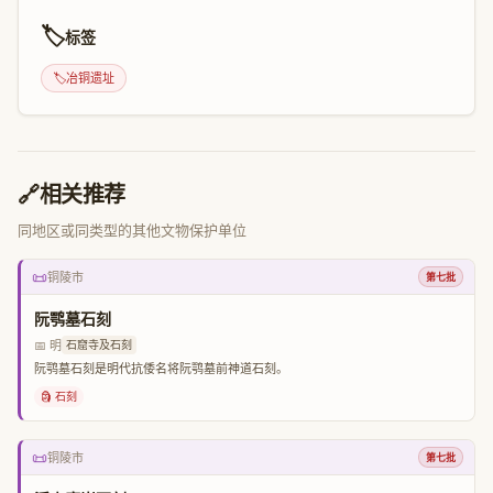
🏷️
标签
🏷️
冶铜遗址
🔗
相关推荐
同地区或同类型的其他文物保护单位
📜
铜陵市
第七批
阮鹗墓石刻
📅 明
石窟寺及石刻
阮鹗墓石刻是明代抗倭名将阮鹗墓前神道石刻。
🗿 石刻
📜
铜陵市
第七批