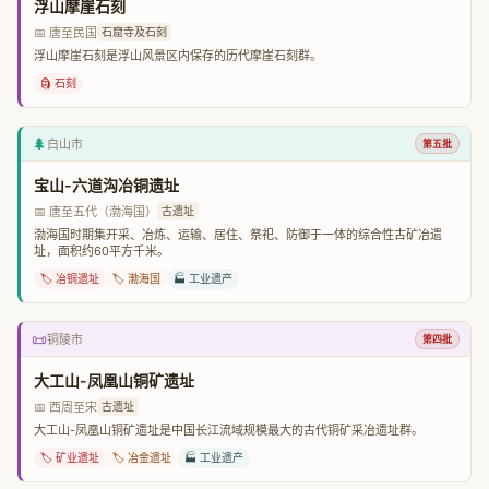
浮山摩崖石刻
📅 唐至民国
石窟寺及石刻
浮山摩崖石刻是浮山风景区内保存的历代摩崖石刻群。
🗿 石刻
🌲
白山市
第五批
宝山-六道沟冶铜遗址
📅 唐至五代（渤海国）
古遗址
渤海国时期集开采、冶炼、运输、居住、祭祀、防御于一体的综合性古矿冶遗
址，面积约60平方千米。
🏷️ 冶铜遗址
🏷️ 渤海国
🏭 工业遗产
📜
铜陵市
第四批
大工山-凤凰山铜矿遗址
📅 西周至宋
古遗址
大工山-凤凰山铜矿遗址是中国长江流域规模最大的古代铜矿采冶遗址群。
🏷️ 矿业遗址
🏷️ 冶金遗址
🏭 工业遗产