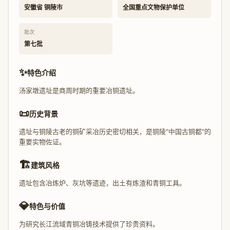
安徽省 铜陵市
全国重点文物保护单位
批次
第七批
✨
特色介绍
汤家墩遗址是商周时期的重要冶铜遗址。
📜
历史背景
遗址与铜陵古老的铜矿采冶历史密切相关，是铜陵"中国古铜都"的
重要实物佐证。
🏗️
建筑风格
遗址包含冶炼炉、灰坑等遗迹，出土有炼渣和青铜工具。
💎
特色与价值
为研究长江流域青铜冶铸技术提供了珍贵资料。