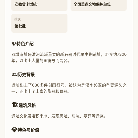
安徽省 蚌埠市
全国重点文物保护单位
批次
第七批
✨
特色介绍
双墩遗址是淮河流域重要的新石器时代早中期遗址，距今约7300
年，以出土大量刻画符号而闻名。
📜
历史背景
遗址出土了630多件刻画符号，被认为是汉字起源的重要源头之
一，还出土了丰富的陶器和骨器。
🏗️
建筑风格
遗址文化层堆积丰厚，发现房址、灰坑、墓葬等遗迹。
💎
特色与价值