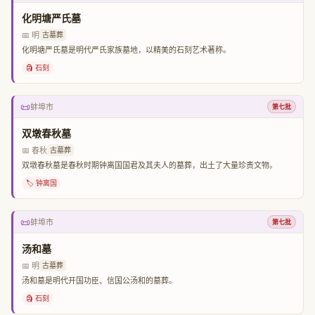
化明塘严氏墓
📅 明
古墓葬
化明塘严氏墓是明代严氏家族墓地，以精美的石刻艺术著称。
🗿 石刻
📜
蚌埠市
第七批
双墩春秋墓
📅 春秋
古墓葬
双墩春秋墓是春秋时期钟离国国君及其夫人的墓葬，出土了大量珍贵文物。
🏷️ 钟离国
📜
蚌埠市
第七批
汤和墓
📅 明
古墓葬
汤和墓是明代开国功臣、信国公汤和的墓葬。
🗿 石刻