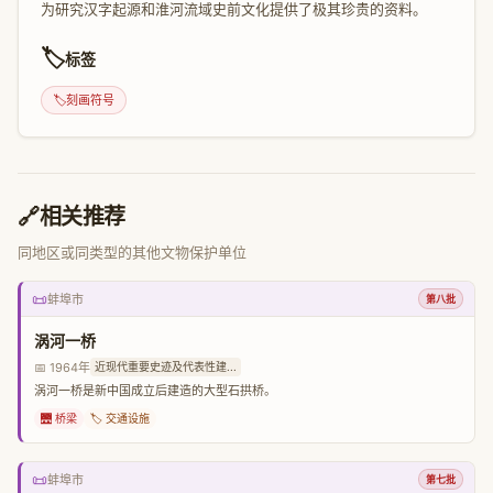
为研究汉字起源和淮河流域史前文化提供了极其珍贵的资料。
🏷️
标签
🏷️
刻画符号
🔗
相关推荐
同地区或同类型的其他文物保护单位
📜
蚌埠市
第八批
涡河一桥
📅 1964年
近现代重要史迹及代表性建...
涡河一桥是新中国成立后建造的大型石拱桥。
🌉 桥梁
🏷️ 交通设施
📜
蚌埠市
第七批