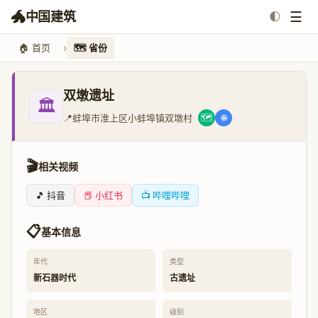
🐲
☰
中国建筑
🌓
🏠 首页
🗺️ 省份
双墩遗址
🏛️
📍
蚌埠市淮上区小蚌埠镇双墩村
🗺️
🌐
🎬
相关视频
🎵 抖音
📕 小红书
📺 哔哩哔哩
📋
基本信息
年代
类型
新石器时代
古遗址
地区
级别