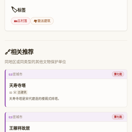
🏷️
标签
🏡
古村落
🏘️
徽派建筑
🔗
相关推荐
同地区或同类型的其他文物保护单位
📜
宣城市
第七批
天寿寺塔
📅 宋
古建筑
天寿寺塔是宋代建造的楼阁式砖塔。
📜
宣城市
第七批
王稼祥故居