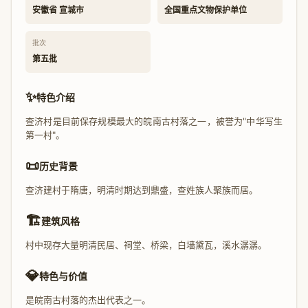
安徽省 宣城市
全国重点文物保护单位
批次
第五批
✨
特色介绍
查济村是目前保存规模最大的皖南古村落之一，被誉为"中华写生
第一村"。
📜
历史背景
查济建村于隋唐，明清时期达到鼎盛，查姓族人聚族而居。
🏗️
建筑风格
村中现存大量明清民居、祠堂、桥梁，白墙黛瓦，溪水潺潺。
💎
特色与价值
是皖南古村落的杰出代表之一。