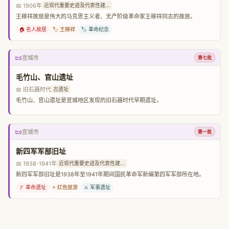
📅 1906年
近现代重要史迹及代表性建...
王稼祥故居是伟大的马克思主义者、无产阶级革命家王稼祥同志的故居。
🏠 名人故居
🏷️ 王稼祥
🏷️ 革命纪念
📜
宣城市
第七批
毛竹山、官山遗址
📅 旧石器时代
古遗址
毛竹山、官山遗址是宣城地区发现的旧石器时代早期遗址。
📜
宣城市
第一批
新四军军部旧址
📅 1938-1941年
近现代重要史迹及代表性建...
新四军军部旧址是1938年至1941年期间国民革命军新编第四军军部所在地。
🚩 革命遗址
⭐ 红色旅游
⚔️ 军事遗址