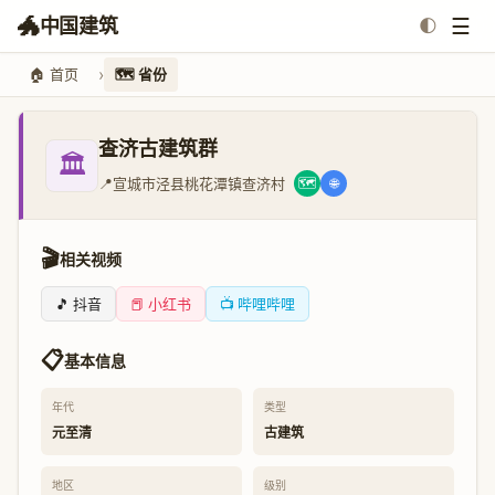
🐲
☰
中国建筑
🌓
🏠 首页
🗺️ 省份
查济古建筑群
🏛️
📍
宣城市泾县桃花潭镇查济村
🗺️
🌐
🎬
相关视频
🎵 抖音
📕 小红书
📺 哔哩哔哩
📋
基本信息
年代
类型
元至清
古建筑
地区
级别