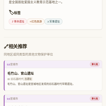
是全国首批爱国主义教育示范基地之一。
🏷️
标签
🚩
革命遗址
⭐
红色旅游
⚔️
军事遗址
🔗
相关推荐
同地区或同类型的其他文物保护单位
📜
宣城市
第七批
毛竹山、官山遗址
📅 旧石器时代
古遗址
毛竹山、官山遗址是宣城地区发现的旧石器时代早期遗址。
📜
宣城市
第七批