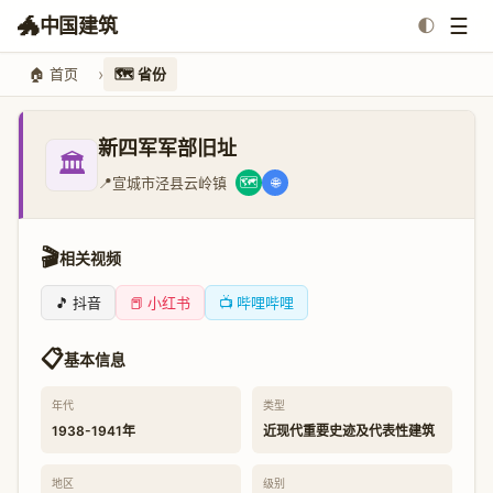
🐲
☰
中国建筑
🌓
🏠 首页
🗺️ 省份
新四军军部旧址
🏛️
📍
宣城市泾县云岭镇
🗺️
🌐
🎬
相关视频
🎵 抖音
📕 小红书
📺 哔哩哔哩
📋
基本信息
年代
类型
1938-1941年
近现代重要史迹及代表性建筑
地区
级别