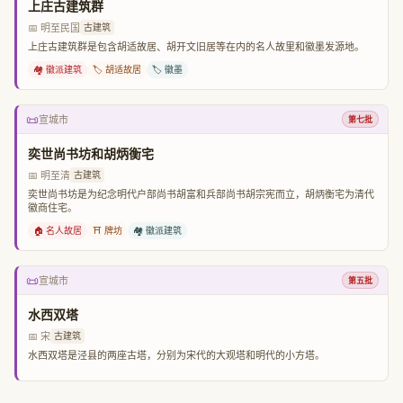
上庄古建筑群
📅 明至民国
古建筑
上庄古建筑群是包含胡适故居、胡开文旧居等在内的名人故里和徽墨发源地。
🏘️ 徽派建筑
🏷️ 胡适故居
🏷️ 徽墨
📜
宣城市
第七批
奕世尚书坊和胡炳衡宅
📅 明至清
古建筑
奕世尚书坊是为纪念明代户部尚书胡富和兵部尚书胡宗宪而立，胡炳衡宅为清代
徽商住宅。
🏠 名人故居
⛩️ 牌坊
🏘️ 徽派建筑
📜
宣城市
第五批
水西双塔
📅 宋
古建筑
水西双塔是泾县的两座古塔，分别为宋代的大观塔和明代的小方塔。