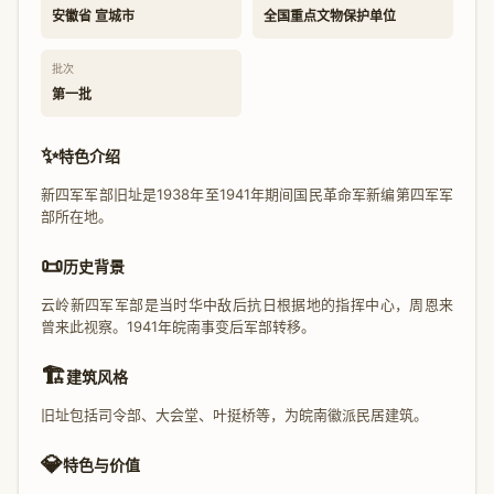
安徽省 宣城市
全国重点文物保护单位
批次
第一批
✨
特色介绍
新四军军部旧址是1938年至1941年期间国民革命军新编第四军军
部所在地。
📜
历史背景
云岭新四军军部是当时华中敌后抗日根据地的指挥中心，周恩来
曾来此视察。1941年皖南事变后军部转移。
🏗️
建筑风格
旧址包括司令部、大会堂、叶挺桥等，为皖南徽派民居建筑。
💎
特色与价值