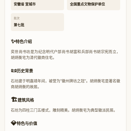
安徽省 宣城市
全国重点文物保护单位
批次
第七批
✨
特色介绍
奕世尚书坊是为纪念明代户部尚书胡富和兵部尚书胡宗宪而立，
胡炳衡宅为清代徽商住宅。
📜
历史背景
石坊建于明嘉靖年间，被誉为"徽州牌坊之冠"。胡炳衡宅是著名徽
商胡炳衡的故居。
🏗️
建筑风格
石坊为四柱三门五楼式，雕刻精美。胡炳衡宅为典型徽派民居。
💎
特色与价值