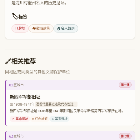
是龙川村徽州名人的历史见证。
🏷️
标签
⛩️
牌坊
🏘️
徽派建筑
🏠
名人故居
🔗
相关推荐
同地区或同类型的其他文物保护单位
📜
宣城市
第一批
新四军军部旧址
📅 1938-1941年
近现代重要史迹及代表性建...
新四军军部旧址是1938年至1941年期间国民革命军新编第四军军部所在地。
🚩 革命遗址
⭐ 红色旅游
⚔️ 军事遗址
📜
宣城市
第七批