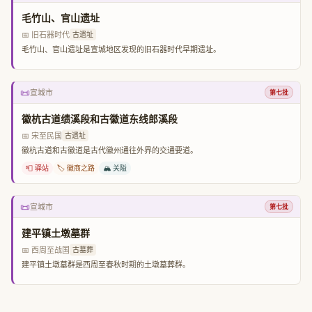
毛竹山、官山遗址
📅 旧石器时代
古遗址
毛竹山、官山遗址是宣城地区发现的旧石器时代早期遗址。
📜
宣城市
第七批
徽杭古道绩溪段和古徽道东线郎溪段
📅 宋至民国
古遗址
徽杭古道和古徽道是古代徽州通往外界的交通要道。
📮 驿站
🏷️ 徽商之路
🏔️ 关隘
📜
宣城市
第七批
建平镇土墩墓群
📅 西周至战国
古墓葬
建平镇土墩墓群是西周至春秋时期的土墩墓葬群。