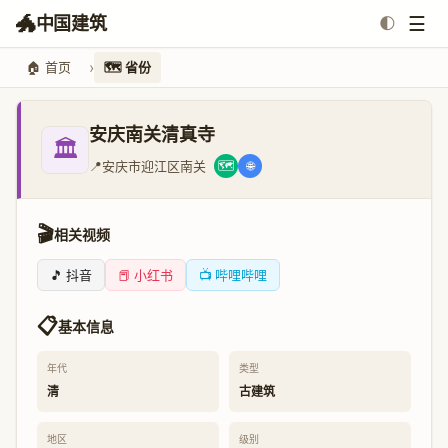
🐲
☰
中国建筑
🌓
🏠 首页
🗺️ 省份
安庆南关清真寺
🏛️
📍
安庆市迎江区南关
🗺️
🌐
🎬
相关视频
🎵 抖音
📕 小红书
📺 哔哩哔哩
📋
基本信息
年代
类型
清
古建筑
地区
级别