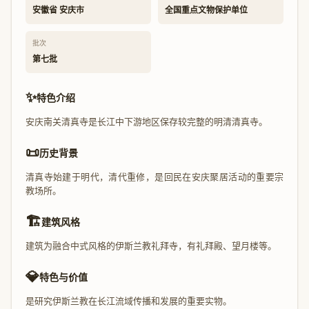
安徽省 安庆市
全国重点文物保护单位
批次
第七批
✨
特色介绍
安庆南关清真寺是长江中下游地区保存较完整的明清清真寺。
📜
历史背景
清真寺始建于明代，清代重修，是回民在安庆聚居活动的重要宗
教场所。
🏗️
建筑风格
建筑为融合中式风格的伊斯兰教礼拜寺，有礼拜殿、望月楼等。
💎
特色与价值
是研究伊斯兰教在长江流域传播和发展的重要实物。