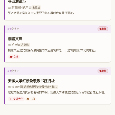
张四墩遗址
📅 新石器时代至周
古遗址
张四墩遗址是长江岸边重要的新石器时代至周代遗址。
📜
安庆市
第七批
桐城文庙
📅 明至清
古建筑
桐城文庙是安徽保存最完整的文庙建筑群之一，是"桐城派"文化的象征。
🎓 文庙
📜
安庆市
第七批
安徽大学红楼及敬敷书院旧址
📅 清至民国
近现代重要史迹及代表性建...
敬敷书院是清代安徽著名的书院，安徽大学红楼是安徽近代高等教育的起源地。
🏷️ 安徽大学
📚 书院