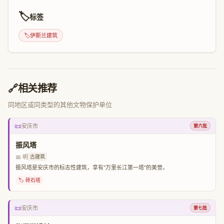
🏷️
标签
🏷️
伊斯兰建筑
🔗
相关推荐
同地区或同类型的其他文物保护单位
📜
安庆市
第六批
振风塔
📅 明
古建筑
振风塔是安庆市的标志性建筑，享有"万里长江第一塔"的美誉。
🏷️ 砖石塔
📜
安庆市
第七批