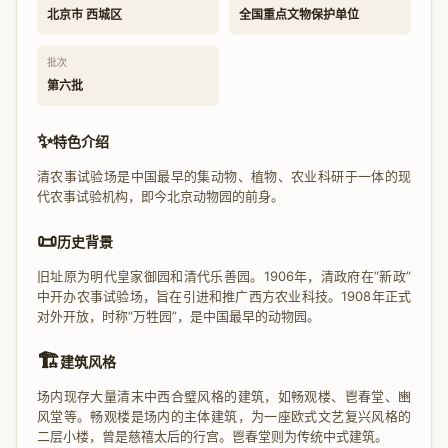
北京市 西城区
全国重点文物保护单位
批次
第六批
✨
特色介绍
清农事试验场是中国最早的集动物、植物、农业科研于一体的现
代农事试验机构，即今北京动物园的前身。
📜
历史背景
旧址原为明代皇家御园和清代乐善园。1906年，清政府在“新政”
中开办农事试验场，旨在引进和推广西方农业科技。1908年正式
对外开放，时称“万牲园”，是中国最早的动物园。
🏗️
建筑风格
场内现存大量清末中西合璧风格的建筑，如畅观楼、鬯春堂、豳
风堂等。畅观楼是场内的主体建筑，为一座欧式文艺复兴风格的
二层小楼，曾是慈禧太后的行宫。鬯春堂则为传统中式建筑。