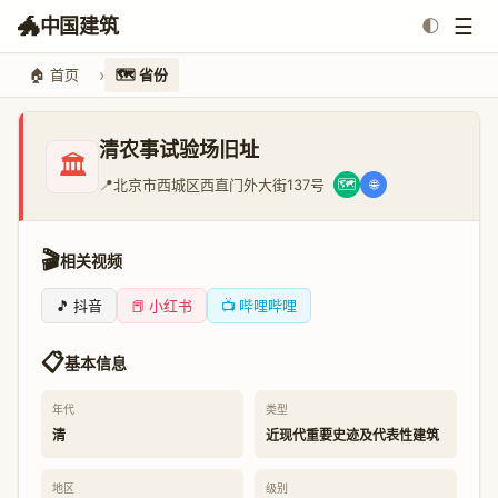
🐲
☰
中国建筑
🌓
🏠 首页
🗺️ 省份
清农事试验场旧址
🏛️
📍
北京市西城区西直门外大街137号
🗺️
🌐
🎬
相关视频
🎵 抖音
📕 小红书
📺 哔哩哔哩
📋
基本信息
年代
类型
清
近现代重要史迹及代表性建筑
地区
级别