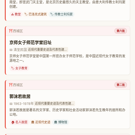
南堂，即宣武门天主堂，是北京历史最悠久的天主教堂，由意大利传教士利玛窦
创建。
⛪ 教堂
🏷️ 巴洛克式建筑
🏷️ 传教士利玛窦
⛩️
西城区
第六批
京师女子师范学堂旧址
📅 清至民国
近现代重要史迹及代表性建...
京师女子师范学堂是中国第一所官办女子师范学校，是中国近现代女子教育的发
源地之一。
🏷️ 女子教育
⛩️
西城区
第二批
郭沫若故居
📅 1963-1978年
近现代重要史迹及代表性建...
郭沫若故居是著名的文学家、历史学家和社会活动家郭沫若先生晚年的居所和办
公地。
🏠 名人故居
🏛️ 近现代史迹
🏛️ 博物馆