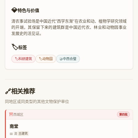
💎
特色与价值
清农事试验场是中国近代“西学东渐”在农业和动、植物学研究领域
的开端，其保留下来的建筑群是中国近代农、林业和动物园事业
发展史的活见证。
🏷️
标签
🏷️
科研建筑
🏷️
动物园
🤝
中西合璧
🔗
相关推荐
同地区或同类型的其他文物保护单位
⛩️
西城区
第四批
南堂
📅 清
古建筑