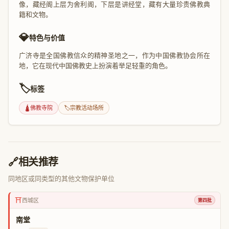
像，藏经阁上层为舍利阁，下层是讲经堂，藏有大量珍贵佛教典
籍和文物。
💎
特色与价值
广济寺是全国佛教信众的精神圣地之一，作为中国佛教协会所在
地，它在现代中国佛教史上扮演着举足轻重的角色。
🏷️
标签
🛕
佛教寺院
🏷️
宗教活动场所
🔗
相关推荐
同地区或同类型的其他文物保护单位
⛩️
西城区
第四批
南堂