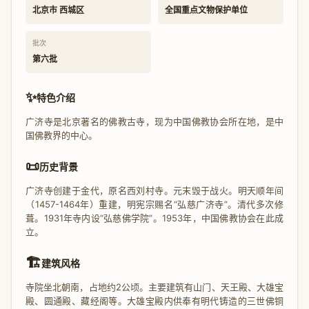
北京市 西城区
全国重点文物保护单位
批次
第六批
✨
特色介绍
广济寺是北京著名的佛教古寺，现为中国佛教协会所在地，是中
国佛教界的中心。
📜
历史背景
广济寺创建于金代，原名西刘村寺。元末毁于战火。明天顺年间
（1457-1464年）重建，明宪宗赐名“弘慈广济寺”。清代多次修
葺。1931年寺内设“弘慈佛学院”。1953年，中国佛教协会在此成
立。
🏗️
建筑风格
寺院坐北朝南，占地约2公顷。主要建筑有山门、天王殿、大雄宝
殿、圆通殿、藏经阁等。大雄宝殿内供奉有明代铸造的三世佛铜