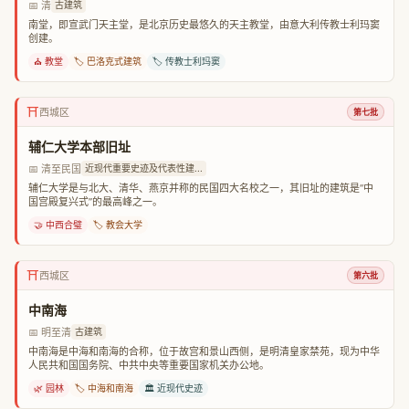
📅 清
古建筑
南堂，即宣武门天主堂，是北京历史最悠久的天主教堂，由意大利传教士利玛窦
创建。
⛪ 教堂
🏷️ 巴洛克式建筑
🏷️ 传教士利玛窦
⛩️
西城区
第七批
辅仁大学本部旧址
📅 清至民国
近现代重要史迹及代表性建...
辅仁大学是与北大、清华、燕京并称的民国四大名校之一，其旧址的建筑是“中
国宫殿复兴式”的最高峰之一。
🤝 中西合璧
🏷️ 教会大学
⛩️
西城区
第六批
中南海
📅 明至清
古建筑
中南海是中海和南海的合称，位于故宫和景山西侧，是明清皇家禁苑，现为中华
人民共和国国务院、中共中央等重要国家机关办公地。
🌿 园林
🏷️ 中海和南海
🏛️ 近现代史迹