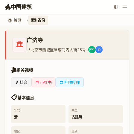
🐲
☰
中国建筑
🌓
🏠 首页
🗺️ 省份
广济寺
🏛️
📍
北京市西城区阜成门内大街25号
🗺️
🌐
🎬
相关视频
🎵 抖音
📕 小红书
📺 哔哩哔哩
📋
基本信息
年代
类型
清
古建筑
地区
级别