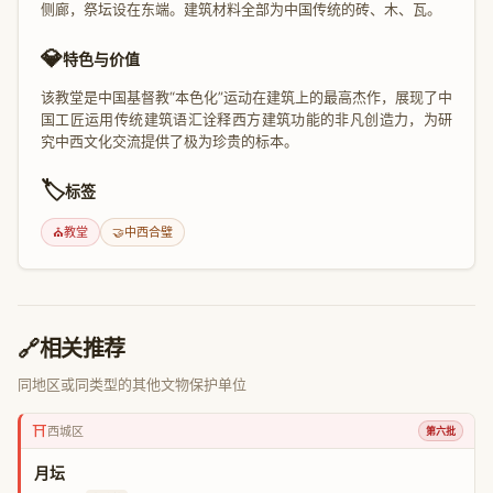
侧廊，祭坛设在东端。建筑材料全部为中国传统的砖、木、瓦。
💎
特色与价值
该教堂是中国基督教“本色化”运动在建筑上的最高杰作，展现了中
国工匠运用传统建筑语汇诠释西方建筑功能的非凡创造力，为研
究中西文化交流提供了极为珍贵的标本。
🏷️
标签
⛪
教堂
🤝
中西合璧
🔗
相关推荐
同地区或同类型的其他文物保护单位
⛩️
西城区
第六批
月坛