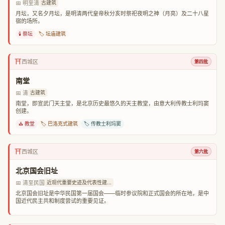
📅 明至清
古建筑
月坛，又名夕月坛，是明清两代皇帝秋分亥时祭祀夜明之神（月亮）及二十八星
宿的场所。
🕯️ 祭坛
🏷️ 坛庙建筑
⛩️
西城区
第四批
南堂
📅 清
古建筑
南堂，即宣武门天主堂，是北京历史最悠久的天主教堂，由意大利传教士利玛窦
创建。
⛪ 教堂
🏷️ 巴洛克式建筑
🏷️ 传教士利玛窦
⛩️
西城区
第六批
北京国会旧址
📅 清至民国
近现代重要史迹及代表性建...
北京国会旧址是中华民国第一届国会——临时参议院和正式国会的所在地，是中
国近代民主共和制度尝试的重要见证。