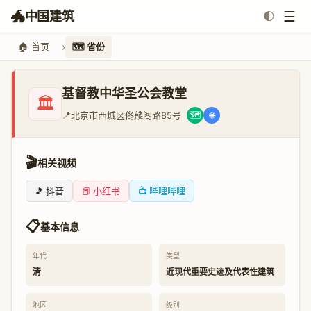
🐲
☰
中国建筑
🌓
🏠 首页
🗺️ 省份
基督教中华圣公会教堂
🏛️
📍
北京市西城区佟麟阁路85号
🗺️
🌐
🎬
相关视频
🎵 抖音
📕 小红书
📺 哔哩哔哩
📋
基本信息
年代
类型
清
近现代重要史迹及代表性建筑
地区
级别