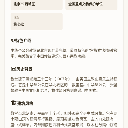
北京市 西城区
全国重点文物保护单位
批次
第七批
✨
特色介绍
中华圣公会教堂是北京现存最完整、最具特色的“宫殿式”基督教教
堂，完美融合了中国传统建筑与西方宗教功能。
📜
历史背景
教堂建于清光绪三十三年（1907年），由英国主教史嘉乐主持建
造。它是中华圣公会在华北教区的主教座堂。中华圣公会主张基
督教与中国文化相结合，故建筑风格刻意采用中国式。
🏗️
建筑风格
教堂坐北朝南，平面呈十字形，但外观完全是中式风格。它有两
个硬山顶的建筑平行连接，屋顶覆盖灰色筒瓦，主入口处建有一
座中式碑亭。内部则按巴西利卡式教堂布局，以木柱分隔中厅与