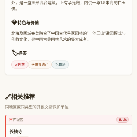
外，是一座圆形高台建筑，上有承光殿，内供一尊1.5米高的白玉
佛。
💎
特色与价值
北海及团城完美融合了中国古代皇家园林的“一池三山”造园模式与
佛教文化，是中国古典园林艺术的集大成者。
🏷️
标签
🌿
园林
🌟
世界遗产
🏷️
白塔
🔗
相关推荐
同地区或同类型的其他文物保护单位
⛩️
西城区
第八批
长椿寺