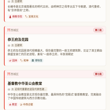
📅 清
古建筑
长椿寺是北京城南著名的明代古刹，由明神宗之母李太后下令敕建，清代重修，
有“京师首刹”之称。
🛕 佛教寺院
🏷️ 宣南文化
⛩️
西城区
第二批
恭王府及花园
📅 清
古建筑
恭王府及花园是清代规模最大、保存最完整的一座王府建筑群，见证了清王朝由
鼎盛至衰亡的历史进程，素有“一座恭王府，半部清朝史
🌿 园林
🏷️ 和珅
🏛️ 博物馆
⛩️
西城区
第七批
基督教中华圣公会教堂
📅 清
近现代重要史迹及代表性建...
中华圣公会教堂是北京现存最完整、最具特色的“宫殿式”基督教教堂，完美融合
了中国传统建筑与西方宗教功能。
⛪ 教堂
🤝 中西合璧