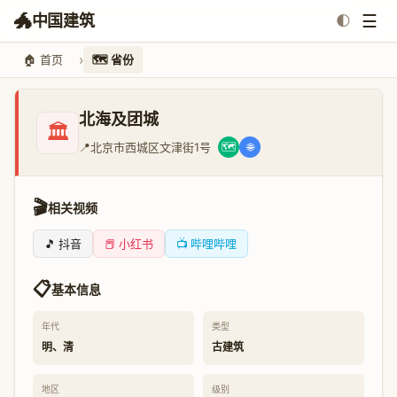
🐲
☰
中国建筑
🌓
🏠 首页
🗺️ 省份
北海及团城
🏛️
📍
北京市西城区文津街1号
🗺️
🌐
🎬
相关视频
🎵 抖音
📕 小红书
📺 哔哩哔哩
📋
基本信息
年代
类型
明、清
古建筑
地区
级别