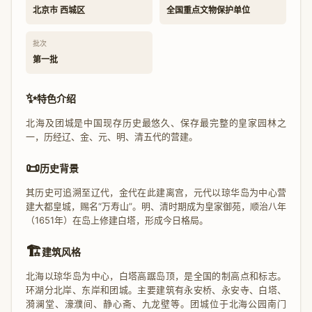
北京市 西城区
全国重点文物保护单位
批次
第一批
✨
特色介绍
北海及团城是中国现存历史最悠久、保存最完整的皇家园林之
一，历经辽、金、元、明、清五代的营建。
📜
历史背景
其历史可追溯至辽代，金代在此建离宫，元代以琼华岛为中心营
建大都皇城，赐名“万寿山”。明、清时期成为皇家御苑，顺治八年
（1651年）在岛上修建白塔，形成今日格局。
🏗️
建筑风格
北海以琼华岛为中心，白塔高踞岛顶，是全国的制高点和标志。
环湖分北岸、东岸和团城。主要建筑有永安桥、永安寺、白塔、
漪澜堂、濠濮间、静心斋、九龙壁等。团城位于北海公园南门