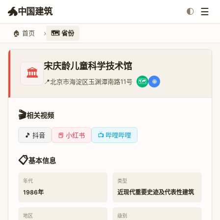
🐲
☰
中国建筑
🌓
🏠 首页
🗺️ 省份
宋庆龄儿童科学技术馆
🏛️
📍
北京市海淀区玉渊潭南路11号
🗺️
🌐
🎬
相关视频
🎵 抖音
📕 小红书
📺 哔哩哔哩
📋
基本信息
年代
类型
1986年
近现代重要史迹及代表性建筑
地区
级别