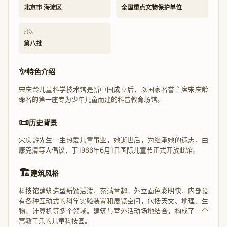
北京市 海淀区
全国重点文物保护单位
批次
第八批
✨
特色介绍
宋庆龄儿童科学技术馆是新中国成立后，以国家名誉主席宋庆龄
命名的第一座专为少年儿童而建的科普教育场馆。
📜
历史背景
宋庆龄先生一生热爱儿童事业，她逝世后，为继承她的遗志，由
康克清等人倡议，于1986年6月1日国际儿童节正式开放此馆。
🏗️
建筑风格
科技馆建筑造型新颖活泼，充满童趣。外立面色彩明快，内部设
有各种互动式的科学实验装置和展览空间，包括天文、地理、生
物、计算机等多个领域。建筑与室外活动场地结合，构成了一个
寓教于乐的儿童科技园。