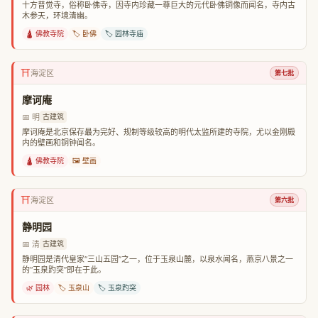
十方普觉寺，俗称卧佛寺，因寺内珍藏一尊巨大的元代卧佛铜像而闻名，寺内古
木参天，环境清幽。
🛕 佛教寺院
🏷️ 卧佛
🏷️ 园林寺庙
⛩️
海淀区
第七批
摩诃庵
📅 明
古建筑
摩诃庵是北京保存最为完好、规制等级较高的明代太监所建的寺院，尤以金刚殿
内的壁画和铜钟闻名。
🛕 佛教寺院
🖼️ 壁画
⛩️
海淀区
第六批
静明园
📅 清
古建筑
静明园是清代皇家“三山五园”之一，位于玉泉山麓，以泉水闻名，燕京八景之一
的“玉泉趵突”即在于此。
🌿 园林
🏷️ 玉泉山
🏷️ 玉泉趵突