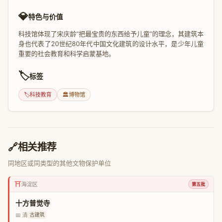
💎
特色与价值
科技馆体现了宋庆龄“把最宝贵的东西给予儿童”的理念，其建筑本
身也代表了20世纪80年代中国文化建筑的设计水平，是少年儿童
重要的社会教育和科学启蒙基地。
🏷️
标签
🏷️
科技教育
🏛️
博物馆
🔗
相关推荐
同地区或同类型的其他文物保护单位
⛩️
海淀区
第五批
十方普觉寺
📅 清
古建筑